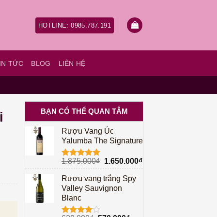
HOTLINE: 0985.787.191
IN TỨC
BLOG
LIÊN HỆ
BẠN CÓ THỂ QUAN TÂM
i
Rượu Vang Úc
Yalumba The Signature
Giá
Giá
1.875.000
₫
1.650.000
₫
Được xếp
gốc
hiện
hạng
5.00
Rượu vang trắng Spy
5 sao
là:
tại
Valley Sauvignon
1.875.000₫.
là:
Blanc
1.650.000₫.
à: 599.000₫.
Giá hiện tại là: 595.000₫.