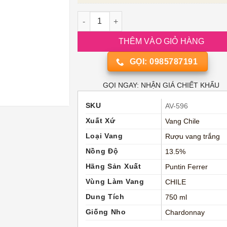
Rượu Vang Chile Punti Ferrer Gran Reserv
THÊM VÀO GIỎ HÀNG
GỌI: 0985787191
GỌI NGAY: NHẬN GIÁ CHIẾT KHẤU
SKU
AV-596
Xuất Xứ
Vang Chile
Loại Vang
Rượu vang trắng
Nồng Độ
13.5%
Hãng Sản Xuất
Puntin Ferrer
Vùng Làm Vang
CHILE
Dung Tích
750 ml
Giống Nho
Chardonnay