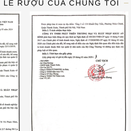
N LẺ RƯỢU CỦA CHÚNG TÔI