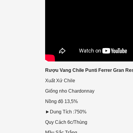
Rượu Vang Chile Punti Ferrer Gran R
Xuất Xứ
Chile
Giống nho
Chardonnay
Nồng độ
13,5%
►Dung Tích :750%
Quy Cách
6c/Thùng
Mầu Sắc
Trắng