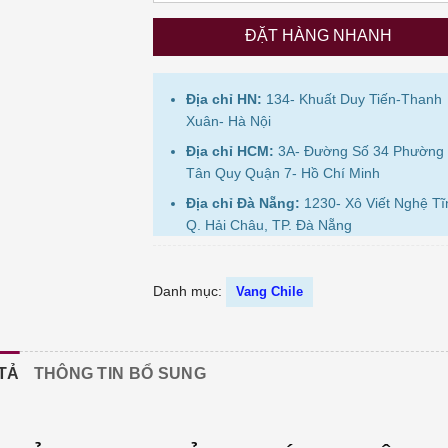
ĐẶT HÀNG NHANH
Địa chỉ HN:
134- Khuất Duy Tiến-Thanh
Xuân- Hà Nội
Địa chỉ HCM:
3A- Đường Số 34 Phường
Tân Quy Quận 7- Hồ Chí Minh
Địa chỉ Đà Nẵng:
1230- Xô Viết Nghệ Tĩ
Q. Hải Châu, TP. Đà Nẵng
Danh mục:
Vang Chile
TẢ
THÔNG TIN BỔ SUNG