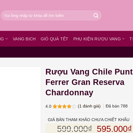
Tìm
kiếm:
NG
VANG BỊCH
GIỎ QUÀ TẾT
PHỤ KIỆN RƯỢU VANG
T
Rượu Vang Chile Punt
Ferrer Gran Reserva
Chardonnay
(
1
đánh giá)
Đã bán
788
4.0
4.0
1
trên
5 dựa
GIÁ BÁN THAM KHẢO CHƯA CHIẾT KHẤU
trên
đánh
Giá gốc l
599.000
₫
595.000
₫
giá