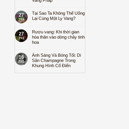
Vang Pháp
Tại Sao Ta Không Thể Uống
27
Lại Cùng Một Ly Vang?
Th3
Rượu vang: Khi thời gian
27
hóa thân vào dòng chảy tinh
Th1
hoa
Ánh Sáng Và Bóng Tối: Di
16
Sản Champagne Trong
Th1
Khung Hình Cổ Điển