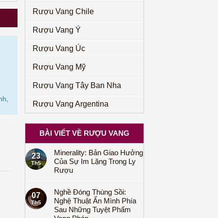
Rượu Vang Chile
Rượu Vang Ý
Rượu Vang Úc
Rượu Vang Mỹ
Rượu Vang Tây Ban Nha
nh,
Rượu Vang Argentina
BÀI VIẾT VỀ RƯỢU VANG
Minerality: Bản Giao Hưởng
23
Của Sự Im Lặng Trong Ly
Th5
Rượu
Nghề Đóng Thùng Sồi:
07
Nghệ Thuật Ẩn Mình Phía
Th5
Sau Những Tuyệt Phẩm