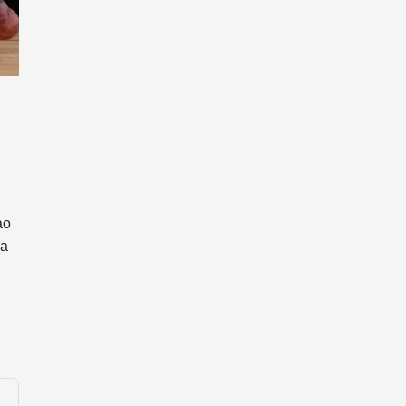
ạo
ủa