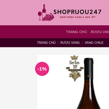
Bỏ
qua
nội
dung
TRANG CHỦ
RƯỢU VA
TRANG CHỦ
/
RƯỢU VANG
/
VANG CHILE
-1%