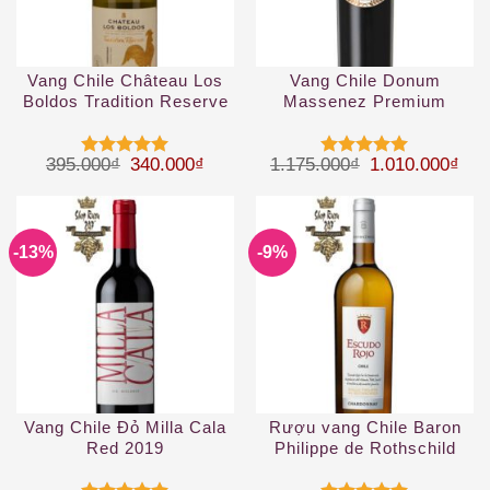
Vang Chile Château Los
Vang Chile Donum
Boldos Tradition Reserve
Massenez Premium
Chardonnay
Assemblage Rouge
Giá gốc là: 395.000₫.
Giá hiện tại là: 340.000₫.
Giá gốc là: 1.
Giá 
395.000
₫
340.000
₫
1.175.000
₫
1.010.000
₫
Được xếp
Được xếp
hạng
5
5
hạng
5
5
sao
sao
-13%
-9%
Vang Chile Đỏ Milla Cala
Rượu vang Chile Baron
Red 2019
Philippe de Rothschild
Escudo Rojo Chardonnay