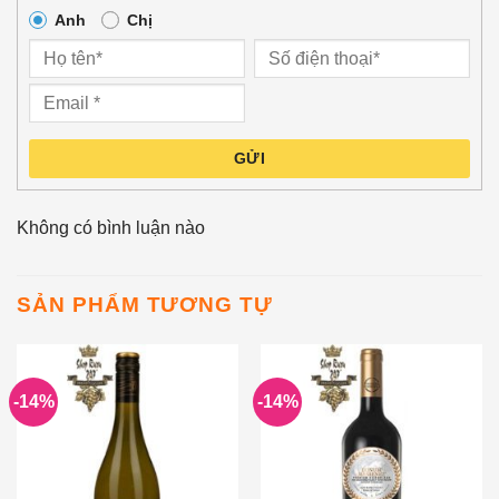
Anh
Chị
GỬI
Không có bình luận nào
SẢN PHẨM TƯƠNG TỰ
-14%
-14%