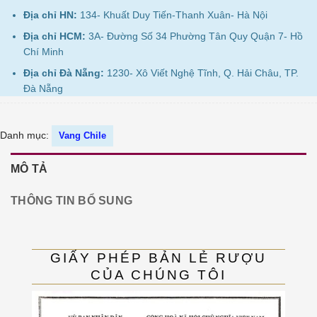
Địa chỉ HN:
134- Khuất Duy Tiến-Thanh Xuân- Hà Nội
Địa chỉ HCM:
3A- Đường Số 34 Phường Tân Quy Quận 7- Hồ
Chí Minh
Địa chỉ Đà Nẵng:
1230- Xô Viết Nghệ Tĩnh, Q. Hải Châu, TP.
Đà Nẵng
Danh mục:
Vang Chile
MÔ TẢ
THÔNG TIN BỔ SUNG
GIẤY PHÉP BẢN LẺ RƯỢU
CỦA CHÚNG TÔI