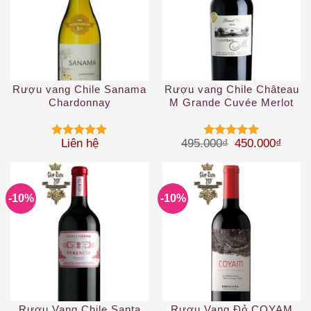
Rượu vang Chile Sanama
Rượu vang Chile Château
Chardonnay
M Grande Cuvée Merlot
2019
Giá gốc là: 49
Giá hi
Liên hệ
495.000
₫
450.000
₫
Được xếp
Được xếp
hạng
5
5
hạng
5
5
sao
sao
-10%
-10%
Rượu Vang Chile Santa
Rượu Vang Đỏ COYAM