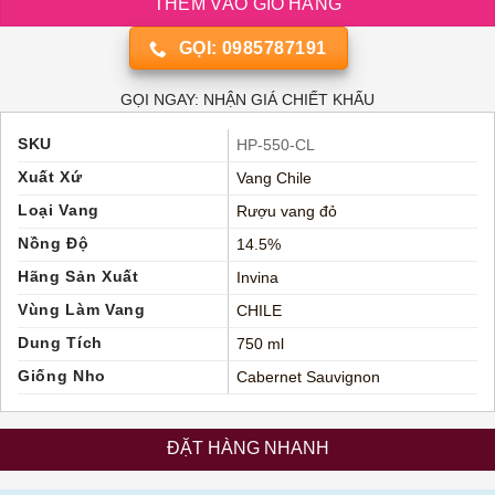
THÊM VÀO GIỎ HÀNG
GỌI: 0985787191
GỌI NGAY: NHẬN GIÁ CHIẾT KHẤU
SKU
HP-550-CL
Xuất Xứ
Vang Chile
Loại Vang
Rượu vang đỏ
Nồng Độ
14.5%
Hãng Sản Xuất
Invina
Vùng Làm Vang
CHILE
Dung Tích
750 ml
Giống Nho
Cabernet Sauvignon
ĐẶT HÀNG NHANH