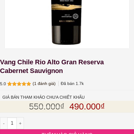
Vang Chile Rio Alto Gran Reserva
Cabernet Sauvignon
(
1
đánh giá)
Đã bán
1.7k
5.0
5.0
1
trên 5
dựa trên
GIÁ BÁN THAM KHẢO CHƯA CHIẾT KHẤU
đánh giá
Giá gốc là: 550.
Giá hiện
550.000
₫
490.000
₫
Vang Chile Rio Alto Gran Reserva Cabernet Sauvignon số lượng