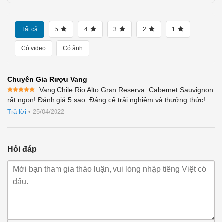
Tất cả
5
4
3
2
1
Có video
Có ảnh
Chuyên Gia Rượu Vang
Vang Chile Rio Alto Gran Reserva Cabernet Sauvignon
Được xếp
rất ngon! Đánh giá 5 sao. Đáng để trải nghiệm và thưởng thức!
hạng
5
5
sao
Trả lời
•
25/04/2022
Hỏi đáp