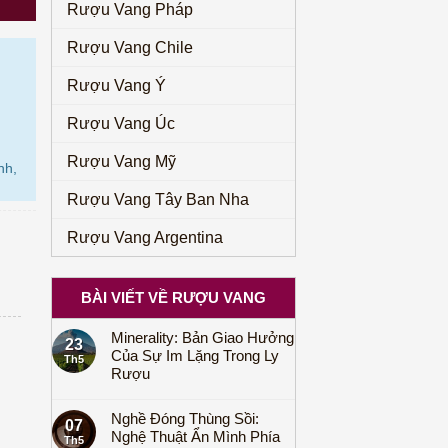
Rượu Vang Pháp
Rượu Vang Chile
Rượu Vang Ý
Rượu Vang Úc
Rượu Vang Mỹ
nh,
Rượu Vang Tây Ban Nha
Rượu Vang Argentina
BÀI VIẾT VỀ RƯỢU VANG
Minerality: Bản Giao Hưởng
23
Của Sự Im Lặng Trong Ly
Th5
Rượu
Nghề Đóng Thùng Sồi:
07
Nghệ Thuật Ẩn Mình Phía
Th5