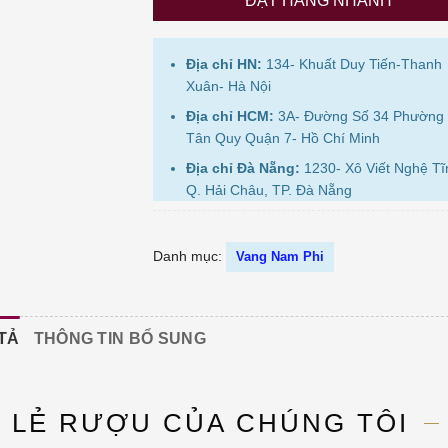
ĐẶT HÀNG NHANH
Địa chỉ HN:
134- Khuất Duy Tiến-Thanh
Xuân- Hà Nội
Địa chỉ HCM:
3A- Đường Số 34 Phường
Tân Quy Quận 7- Hồ Chí Minh
Địa chỉ Đà Nẵng:
1230- Xô Viết Nghệ Tĩ
Q. Hải Châu, TP. Đà Nẵng
Danh mục:
Vang Nam Phi
TẢ
THÔNG TIN BỔ SUNG
N LẺ RƯỢU CỦA CHÚNG TÔI