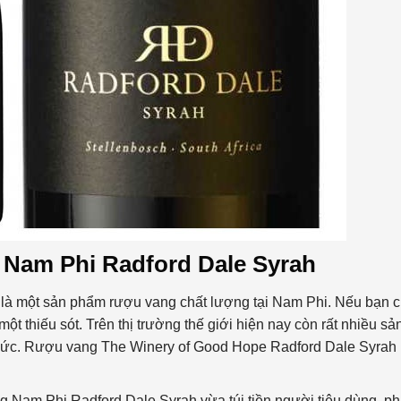
 Nam Phi Radford Dale Syrah
à một sản phẩm rượu vang chất lượng tại Nam Phi. Nếu bạn c
một thiếu sót. Trên thị trường thế giới hiện nay còn rất nhiều sả
ức. Rượu vang The Winery of Good Hope Radford Dale Syrah 
g Nam Phi Radford Dale Syrah vừa túi tiền người tiêu dùng, ph