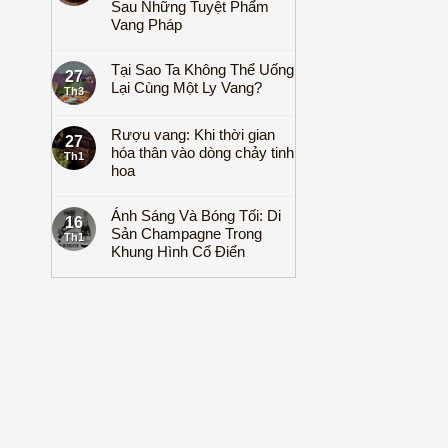
Sau Những Tuyệt Phẩm
Vang Pháp
Tại Sao Ta Không Thể Uống
27
Lại Cùng Một Ly Vang?
Th3
Rượu vang: Khi thời gian
27
hóa thân vào dòng chảy tinh
Th1
hoa
Ánh Sáng Và Bóng Tối: Di
16
Sản Champagne Trong
Th1
Khung Hình Cổ Điển