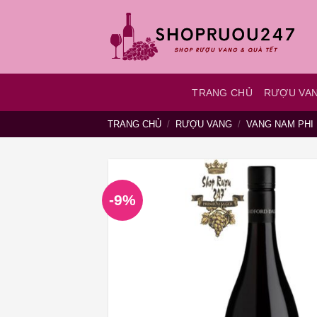
Bỏ
qua
nội
dung
TRANG CHỦ
RƯỢU VA
TRANG CHỦ
/
RƯỢU VANG
/
VANG NAM PHI
-9%