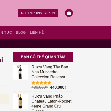
HOTLINE: 0985.787.191
IN TỨC
BLOG
LIÊN HỆ
BẠN CÓ THỂ QUAN TÂM
i
Rượu Vang Tây Ban
Nha Murviedro
Colección Reserva
Giá
Giá
480.000
₫
440.000
₫
Được xếp
gốc
hiện
hạng
5.00
Rượu Vang Pháp
à: 950.000₫.
Giá hiện tại là: 860.000₫.
5 sao
là:
tại
Chateau Lafon-Rochet
480.000₫.
là:
4eme Grand Cru
440.000₫.
 số lượng