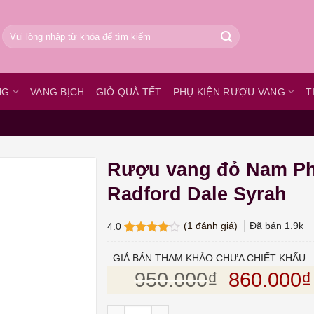
Tìm
kiếm:
NG
VANG BỊCH
GIỎ QUÀ TẾT
PHỤ KIỆN RƯỢU VANG
T
Rượu vang đỏ Nam Ph
Radford Dale Syrah
(
1
đánh giá)
Đã bán
1.9k
4.0
4.0
1
trên
5 dựa
GIÁ BÁN THAM KHẢO CHƯA CHIẾT KHẤU
trên
đánh
Giá gốc l
950.000
₫
860.000
₫
giá
Rượu vang đỏ Nam Phi Radford Dale Syrah