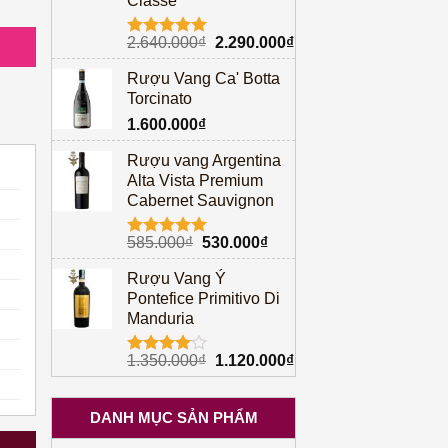
Classe
Giá
Giá
2.640.000
₫
2.290.000
₫
Được xếp
gốc
hiện
hạng
5.00
Rượu Vang Ca' Botta
5 sao
là:
tại
Torcinato
2.640.000₫.
là:
1.600.000
₫
2.290.000₫.
Rượu vang Argentina
Alta Vista Premium
Cabernet Sauvignon
Giá
Giá
585.000
₫
530.000
₫
Được xếp
gốc
hiện
hạng
5.00
Rượu Vang Ý
5 sao
là:
tại
Pontefice Primitivo Di
585.000₫.
là:
Manduria
530.000₫.
Giá
Giá
1.350.000
₫
1.120.000
₫
Được
gốc
hiện
xếp hạng
4.00
5
là:
tại
sao
DANH MỤC SẢN PHẨM
1.350.000₫.
là:
1.120.000₫.