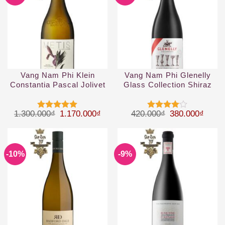
Vang Nam Phi Klein
Vang Nam Phi Glenelly
Constantia Pascal Jolivet
Glass Collection Shiraz
Metis Constantia WO
2019
Giá gốc là: 1.300.000₫.
Giá hiện tại là: 1.170.000₫.
Giá gốc là: 42
Giá hi
1.300.000
₫
1.170.000
₫
420.000
₫
380.000
₫
Được xếp
Được
hạng
5
5
xếp hạng
sao
4
5 sao
-10%
-9%