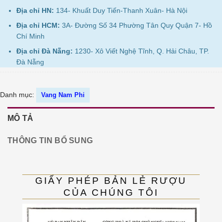
Địa chỉ HN:
134- Khuất Duy Tiến-Thanh Xuân- Hà Nội
Địa chỉ HCM:
3A- Đường Số 34 Phường Tân Quy Quận 7- Hồ
Chí Minh
Địa chỉ Đà Nẵng:
1230- Xô Viết Nghệ Tĩnh, Q. Hải Châu, TP.
Đà Nẵng
Danh mục:
Vang Nam Phi
MÔ TẢ
THÔNG TIN BỔ SUNG
GIẤY PHÉP BẢN LẺ RƯỢU
CỦA CHÚNG TÔI