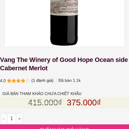
Vang The Winery of Good Hope Ocean side
Cabernet Merlot
(
1
đánh giá)
Đã bán
1.1k
4.0
4.0
1
trên
5 dựa
GIÁ BÁN THAM KHẢO CHƯA CHIẾT KHẤU
trên
đánh
Giá gốc là: 415.
Giá hiện
415.000
₫
375.000
₫
giá
Vang The Winery of Good Hope Ocean side Cabernet Merlot số l