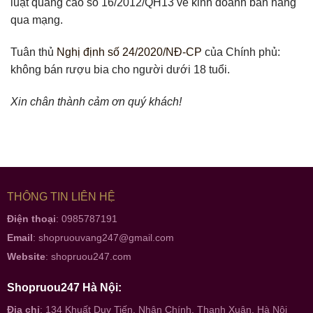
luật quảng cáo số 16/2012/QH13 về kinh doanh bán hàng
qua mạng.
Tuân thủ
Nghị định số 24/2020/NĐ-CP
của Chính phủ:
không bán rượu bia cho người dưới 18 tuổi.
Xin chân thành cảm ơn quý khách!
THÔNG TIN LIÊN HỆ
Điện thoại
: 0985787191
Email
:
shopruouvang247@gmail.com
Website
:
shopruou247.com
Shopruou247 Hà Nội:
Địa chỉ
: 134 Khuất Duy Tiến, Nhân Chính, Thanh Xuân, Hà Nội