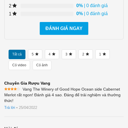
0%
| 0 đánh giá
2
0%
| 0 đánh giá
1
ĐÁNH GIÁ NGAY
Tất cả
5
4
3
2
1
Có video
Có ảnh
Chuyên Gia Rượu Vang
Vang The Winery of Good Hope Ocean side Cabernet
Được
Merlot rất ngon! Đánh giá 4 sao. Đáng để trải nghiệm và thưởng
xếp
thức!
hạng
4
5 sao
Trả lời
•
25/04/2022