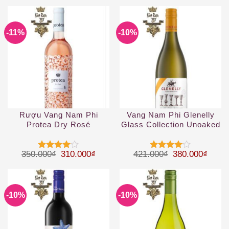
-11%
-10%
Rượu Vang Nam Phi
Vang Nam Phi Glenelly
Protea Dry Rosé
Glass Collection Unoaked
Chardonnay
Giá gốc là: 350.000₫.
Giá hiện tại là: 310.000₫.
Giá gốc là: 42
Giá hi
350.000
₫
310.000
₫
421.000
₫
380.000
₫
Được
Được
xếp hạng
xếp hạng
4
5 sao
4
5 sao
-10%
-10%