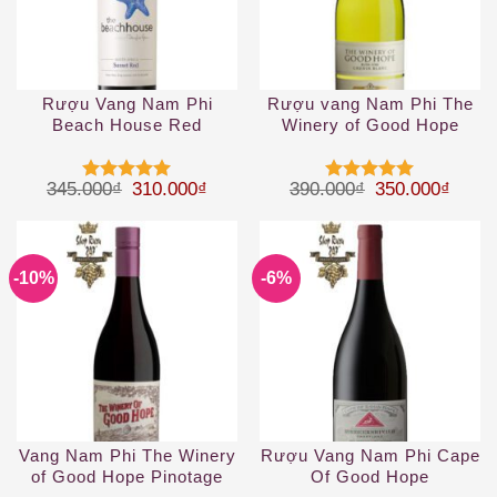
Rượu Vang Nam Phi
Rượu vang Nam Phi The
Beach House Red
Winery of Good Hope
Chenin Blanc
Giá gốc là: 345.000₫.
Giá hiện tại là: 310.000₫.
Giá gốc là: 39
Giá hi
345.000
₫
310.000
₫
390.000
₫
350.000
₫
Được xếp
Được xếp
hạng
5
5
hạng
5
5
sao
sao
-10%
-6%
Vang Nam Phi The Winery
Rượu Vang Nam Phi Cape
of Good Hope Pinotage
Of Good Hope