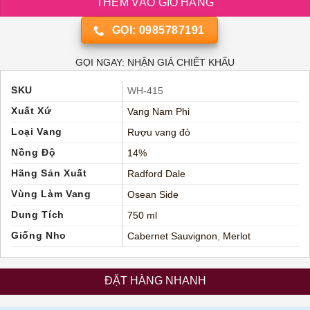
THÊM VÀO GIỎ HÀNG
GỌI: 0985787191
GỌI NGAY: NHẬN GIÁ CHIẾT KHẤU
SKU
WH-415
Xuất Xứ
Vang Nam Phi
Loại Vang
Rượu vang đỏ
Nồng Độ
14%
Hãng Sản Xuất
Radford Dale
Vùng Làm Vang
Osean Side
Dung Tích
750 ml
Giống Nho
Cabernet Sauvignon
,
Merlot
ĐẶT HÀNG NHANH