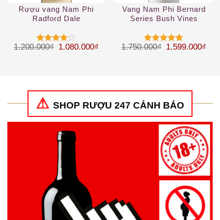
Rượu vang Nam Phi
Vang Nam Phi Bernard
Radford Dale
Series Bush Vines
Renaissance Chenin
Pinotage
Blanc
Giá gốc là: 1.200.000₫.
Giá hiện tại là: 1.080.000₫.
Giá gốc là: 1.
Giá 
1.200.000
₫
1.080.000
₫
1.750.000
₫
1.599.000
₫
Được
Được xếp
xếp hạng
hạng
5
5
4
5 sao
sao
SHOP RƯỢU 247 CẢNH BÁO