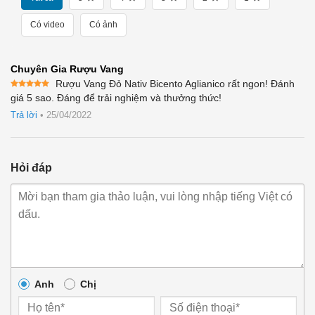
Có video
Có ảnh
Chuyên Gia Rượu Vang
Rượu Vang Đỏ Nativ Bicento Aglianico rất ngon! Đánh
Được xếp
giá 5 sao. Đáng để trải nghiệm và thưởng thức!
hạng
5
5
sao
Trả lời
•
25/04/2022
Hỏi đáp
Anh
Chị