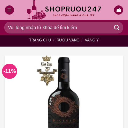
Bỏ
qua
nội
dung
Tìm
kiếm:
TRANG CHỦ
/
RƯỢU VANG
/
VANG Ý
-11%