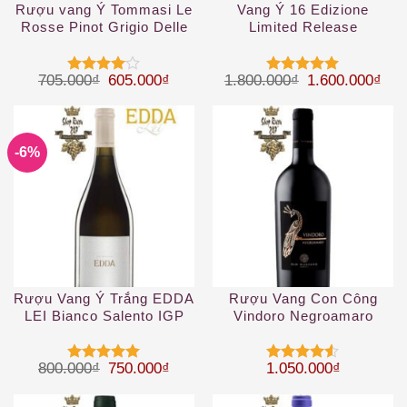
Rượu vang Ý Tommasi Le
Vang Ý 16 Edizione
Rosse Pinot Grigio Delle
Limited Release
Venezie IGT
Giá gốc là: 705.000₫.
Giá hiện tại là: 605.000₫.
Giá gốc là: 1.
Giá 
705.000
₫
605.000
₫
1.800.000
₫
1.600.000
₫
Được
Được xếp
xếp hạng
hạng
5
5
4
5 sao
sao
-6%
Rượu Vang Ý Trắng EDDA
Rượu Vang Con Công
LEI Bianco Salento IGP
Vindoro Negroamaro
Salento
Giá gốc là: 800.000₫.
Giá hiện tại là: 750.000₫.
800.000
₫
750.000
₫
1.050.000
₫
Được xếp
Được xếp
hạng
5
5
hạng
4.5
sao
5 sao