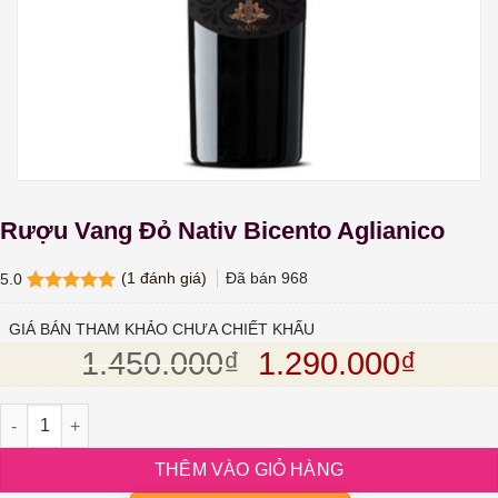
Rượu Vang Đỏ Nativ Bicento Aglianico
(
1
đánh giá)
Đã bán
968
5.0
5.0
1
trên 5
dựa trên
GIÁ BÁN THAM KHẢO CHƯA CHIẾT KHẤU
đánh giá
Giá gốc là: 1.45
Giá hi
1.450.000
₫
1.290.000
₫
Rượu Vang Đỏ Nativ Bicento Aglianico số lượng
THÊM VÀO GIỎ HÀNG