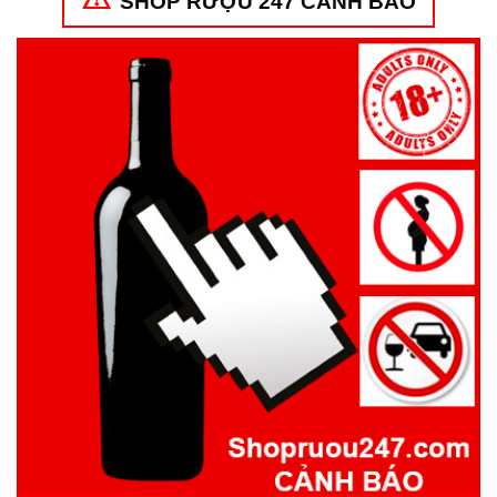
SHOP RƯỢU 247 CẢNH BÁO