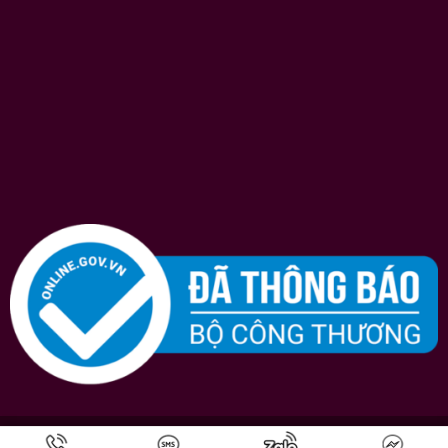
Bản quyền © 2026
Shopruou247.com
chúng tôi luôn nỗ lực hết mình vì sự