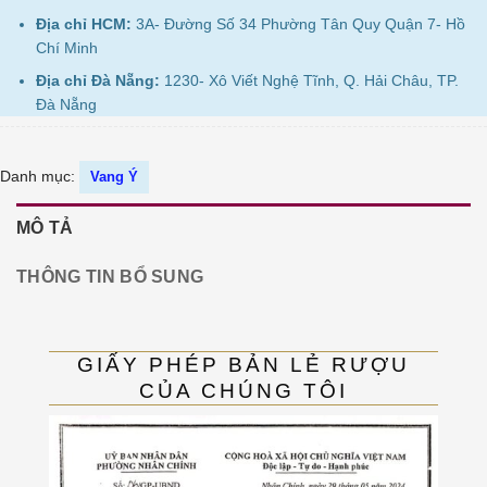
Địa chỉ HCM:
3A- Đường Số 34 Phường Tân Quy Quận 7- Hồ
Chí Minh
Địa chỉ Đà Nẵng:
1230- Xô Viết Nghệ Tĩnh, Q. Hải Châu, TP.
Đà Nẵng
Danh mục:
Vang Ý
MÔ TẢ
THÔNG TIN BỔ SUNG
GIẤY PHÉP BẢN LẺ RƯỢU
CỦA CHÚNG TÔI