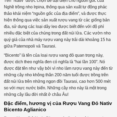
Tên “Nativ” được chọn để đại diện cho nguồn gốc của
Nghề trồng nho Irpina, thông qua sản xuất tự động phác
thảo khái niệm “nguồn gốc của địa điểm”, và được thực
hiện thông qua việc sản xuất rượu vang từ các giống bản
địa, sử dụng các loại dây leo được biết đến với độ phì
nhiêu đặc biệt của chúng trong đất núi lửa. Các vườn nho
quý giá của nhà máy rượu vang này trải dài khoảng 15 ha
giữa Paternopoli và Taurasi.
“Bicento” là tên của loại rượu vang đỏ quan trọng này,
được dịch theo nghĩa đen có nghĩa là “hai lần 100”. Nó
được đặt tên như vậy bởi vì nho làm rượu vang này đến từ
những cây nho không thân 200 năm tuổi được trồng trên
đất núi lửa trên những ngọn đồi Taurasi, cao hơn 500 mét
so với mực nước biển. Những cây nho này là một trong
những cây lâu đời nhất ở châu Âu!
Đặc điểm, hương vị của
Rượu Vang Đỏ Nativ
Bicento Aglianico