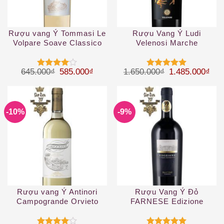
Rượu vang Ý Tommasi Le
Rượu Vang Ý Ludi
Volpare Soave Classico
Velenosi Marche
DOCG
Giá gốc là: 645.000₫.
Giá hiện tại là: 585.000₫.
Giá gốc là: 1.
Giá 
645.000
₫
585.000
₫
1.650.000
₫
1.485.000
₫
Được
Được xếp
xếp hạng
hạng
5
5
4
5 sao
sao
-10%
-9%
Rượu vang Ý Antinori
Rượu Vang Ý Đỏ
Campogrande Orvieto
FARNESE Edizione
Classico DOC
Cinque Autoctoni