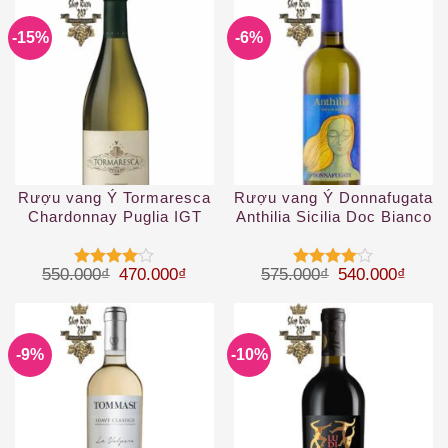
-15%
-6%
Rượu vang Ý Tormaresca
Rượu vang Ý Donnafugata
Chardonnay Puglia IGT
Anthilia Sicilia Doc Bianco
2019
Giá gốc là: 550.000₫.
Giá hiện tại là: 470.000₫.
Giá gốc là: 57
Giá hi
550.000
₫
470.000
₫
575.000
₫
540.000
₫
Được
Được
xếp hạng
xếp hạng
4
5 sao
4
5 sao
-9%
-10%