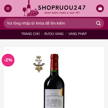
Bỏ
qua
nội
dung
Tìm
kiếm:
TRANG CHỦ
/
RƯỢU VANG
/
VANG PHÁP
-2%