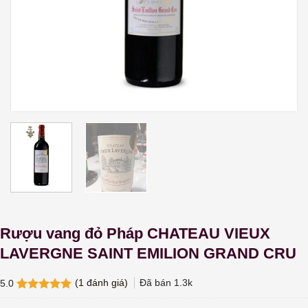
Rượu vang đỏ Pháp CHATEAU VIEUX
LAVERGNE SAINT EMILION GRAND CRU
(
1
đánh giá)
Đã bán
1.3k
5.0
5.0
1
trên 5