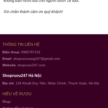
không bán rượu bia cho người dưới 18 tuổi.
Xin chân thành cảm ơn quý khách!
THÔNG TIN LIÊN HỆ
Điện thoại
: 0985787191
Email
:
shopruouvang247@gmail.com
Website
:
shopruou247.com
Shopruou247 Hà Nội:
Địa chỉ
: 134 Khuất Duy Tiến, Nhân Chính, Thanh Xuân, Hà Nội
HIỂU VỀ RƯỢU
Blogs