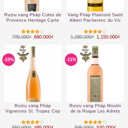
Rượu vang Pháp Cotes de
Vang Pháp Plaimont Saint
Provence Heritage Carte
Albert Pacherenc du Vic
Noire 2019
Bilh 50 cL White
Giá gốc là: 795.000₫.
Giá hiện tại là: 680.000₫.
Giá gốc là: 1.
Giá 
795.000
₫
680.000
₫
1.280.000
₫
1.150.000
₫
Được
Được
xếp hạng
xếp hạng
4
5 sao
4
5 sao
-10%
-11%
Rượu vang Pháp
Rượu vang Pháp Moulin
Vignerons St. Tropez Cep
de la Roque Les Adrets
d’OR Rose Cotes
Rose Bandol
Provence
Giá gốc là: 550.000₫.
Giá hiện tại là: 495.000₫.
Giá gốc là: 59
Giá hi
550.000
₫
495.000
₫
595.000
₫
530.000
₫