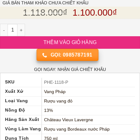
dựa trên
GIÁ BÁN THAM KHẢO CHƯA CHIẾT KHẤU
đánh giá
Giá gốc là: 1.11
Giá hi
1.118.000
₫
1.100.000
₫
Rượu vang đỏ Pháp CHATEAU VIEUX LAVERGNE SAINT EMILION
THÊM VÀO GIỎ HÀNG
GỌI: 0985787191
GỌI NGAY: NHẬN GIÁ CHIẾT KHẤU
SKU
PHE-1118-P
Xuất Xứ
Vang Pháp
Loại Vang
Rượu vang đỏ
Nồng Độ
13%
Hãng Sản Xuất
Château Vieux Lavergne
Vùng Làm Vang
Rượu vang Bordeaux nước Pháp
Dung Tích
750 ml