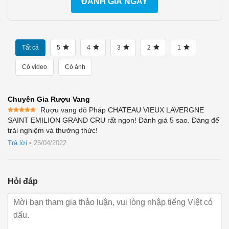
ĐÁNH GIÁ NGAY
Tất cả
5
4
3
2
1
Có video
Có ảnh
Chuyên Gia Rượu Vang
Rượu vang đỏ Pháp CHATEAU VIEUX LAVERGNE
Được xếp
SAINT EMILION GRAND CRU rất ngon! Đánh giá 5 sao. Đáng để
hạng
5
5
trải nghiệm và thưởng thức!
sao
Trả lời
•
25/04/2022
Hỏi đáp