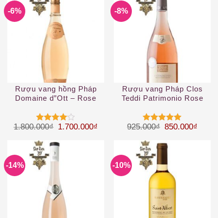
-6%
-8%
Rượu vang hồng Pháp
Rượu vang Pháp Clos
Domaine d”Ott – Rose
Teddi Patrimonio Rose
coeur de Grain
2019
Giá gốc là: 1.800.000₫.
Giá hiện tại là: 1.700.000₫.
Giá gốc là: 92
Giá hi
1.800.000
₫
1.700.000
₫
925.000
₫
850.000
₫
Được
Được xếp
xếp hạng
hạng
5
5
4
5 sao
sao
-14%
-10%