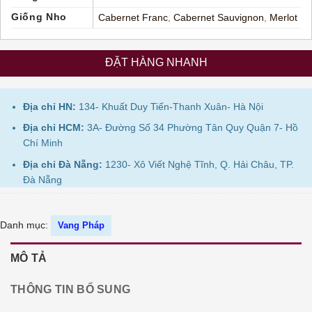
Giống Nho
Cabernet Franc
,
Cabernet Sauvignon
,
Merlot
ĐẶT HÀNG NHANH
Địa chỉ HN:
134- Khuất Duy Tiến-Thanh Xuân- Hà Nội
Địa chỉ HCM:
3A- Đường Số 34 Phường Tân Quy Quận 7- Hồ
Chí Minh
Địa chỉ Đà Nẵng:
1230- Xô Viết Nghệ Tĩnh, Q. Hải Châu, TP.
Đà Nẵng
Danh mục:
Vang Pháp
MÔ TẢ
THÔNG TIN BỔ SUNG