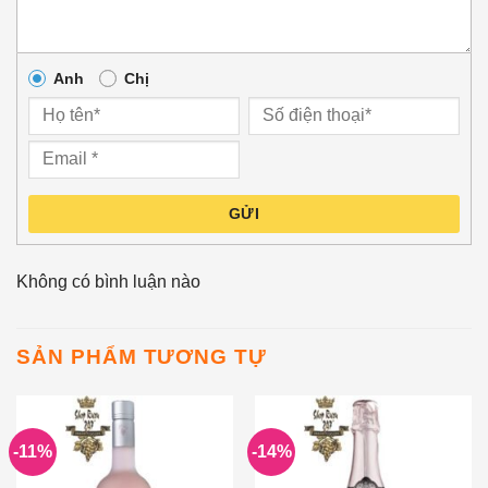
Anh
Chị
GỬI
Không có bình luận nào
SẢN PHẨM TƯƠNG TỰ
-11%
-14%