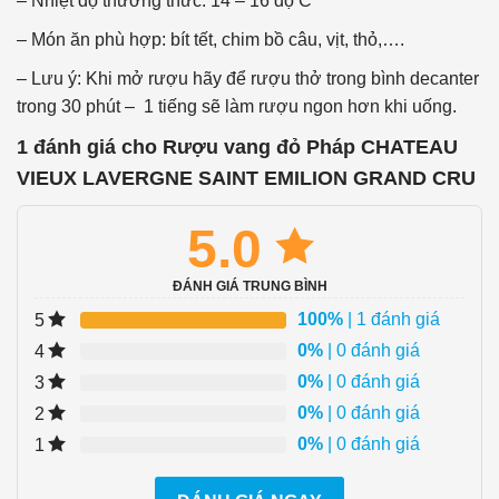
– Nhiệt độ thưởng thức: 14 – 16 độ C
– Món ăn phù hợp: bít tết, chim bồ câu, vịt, thỏ,….
– Lưu ý: Khi mở rượu hãy để rượu thở trong bình decanter
trong 30 phút – 1 tiếng sẽ làm rượu ngon hơn khi uống.
1 đánh giá cho
Rượu vang đỏ Pháp CHATEAU
VIEUX LAVERGNE SAINT EMILION GRAND CRU
5.0
ĐÁNH GIÁ TRUNG BÌNH
100%
| 1 đánh giá
5
0%
| 0 đánh giá
4
0%
| 0 đánh giá
3
0%
| 0 đánh giá
2
0%
| 0 đánh giá
1