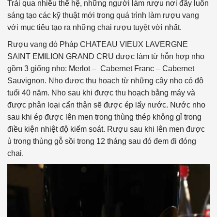
Trải qua nhiều thế hệ, những người làm rượu nơi đây luôn
sáng tạo các kỹ thuật mới trong quá trình làm rượu vang
với mục tiêu tạo ra những chai rượu tuyệt vời nhất.
Rượu vang đỏ Pháp CHATEAU VIEUX LAVERGNE
SAINT EMILION GRAND CRU được làm từ hỗn hợp nho
gồm 3 giống nho: Merlot – Cabernet Franc – Cabernet
Sauvignon. Nho được thu hoạch từ những cây nho có độ
tuổi 40 năm. Nho sau khi được thu hoạch bằng máy và
được phân loại cẩn thận sẽ được ép lấy nước. Nước nho
sau khi ép được lên men trong thùng thép không gỉ trong
điều kiện nhiệt độ kiểm soát. Rượu sau khi lên men được
ủ trong thùng gỗ sồi trong 12 tháng sau đó đem đi đóng
chai.