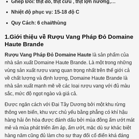
Ghép Đôi: thịt đỏ, thịt cừu , thịt lợn nướng,…
Nhiệt độ phục vụ: 15-18 độ C
Quy Cách: 6 chai/thùng
1.Giới thiệu về Rượu Vang Pháp Đỏ Domaine
Haute Brande
Rượu Vang Pháp Đỏ Domaine Haute
là sản phẩm của
nhà sản xuất Domaine Haute Brande. Là một trong những
vùng sản xuất rượu vang quan trọng nhất trên thế giới cả
về chất lượng và định lượng, Domaine Haute Brande là
nhà sản xuất mạnh mẽ về các loại rượu vang với đủ màu
sắc, mức độ ngọt ngào và giá cả.
Được ngăn cách với Đại Tây Dương bởi một khu rừng
thông ven biển, khu vực chủ yếu bằng phẳng có khí hậu
hàng hải ôn hòa được đánh dấu bởi mùa đông ẩm ướt mát
mẻ và mùa phát triển ấm áp, ẩm ướt, mặc dù sự khác biệt
hàng năm cũng đủ làm cho sự thay đổi cổ điển khá đáng