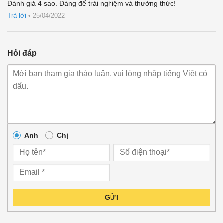
Được
Đánh giá 4 sao. Đáng để trải nghiệm và thưởng thức!
xếp
hạng
4
Trả lời
•
25/04/2022
5 sao
Hỏi đáp
Anh
Chị
GỬI