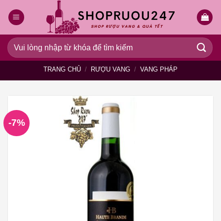
Bỏ
qua
nội
dung
Tìm
kiếm:
TRANG CHỦ
/
RƯỢU VANG
/
VANG PHÁP
-7%