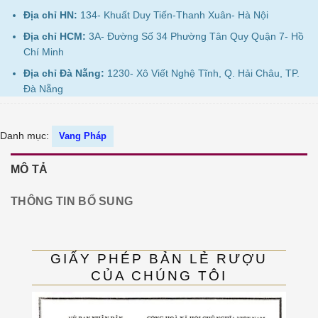
Địa chỉ HN:
134- Khuất Duy Tiến-Thanh Xuân- Hà Nội
Địa chỉ HCM:
3A- Đường Số 34 Phường Tân Quy Quận 7- Hồ
Chí Minh
Địa chỉ Đà Nẵng:
1230- Xô Viết Nghệ Tĩnh, Q. Hải Châu, TP.
Đà Nẵng
Danh mục:
Vang Pháp
MÔ TẢ
THÔNG TIN BỔ SUNG
GIẤY PHÉP BẢN LẺ RƯỢU
CỦA CHÚNG TÔI