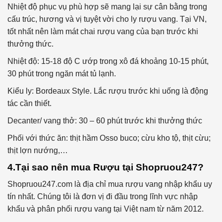
Nhiệt độ phục vụ phù hợp sẽ mang lại sự cân bằng trong
cấu trúc, hương và vị tuyệt vời cho ly rượu vang. Tại VN,
tốt nhất nên làm mát chai rượu vang của bạn trước khi
thưởng thức.
Nhiệt độ: 15-18 độ C ướp trong xô đá khoảng 10-15 phút,
30 phút trong ngăn mát tủ lạnh.
Kiểu ly: Bordeaux Style. Lắc rượu trước khi uống là động
tác cần thiết.
Decanter/ vang thở: 30 – 60 phút trước khi thưởng thức
Phối với thức ăn: thịt hầm Osso buco; cừu kho tộ, thịt cừu;
thịt lợn nướng,…
4.Tại sao nên mua Rượu tại Shopruou247?
Shopruou247.com là địa chỉ mua rượu vang nhập khẩu uy
tín nhất. Chúng tôi là đơn vị đi đầu trong lĩnh vực nhập
khẩu và phân phối rượu vang tại Việt nam từ năm 2012.