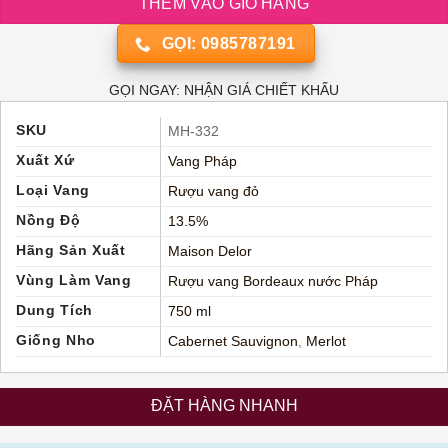
THÊM VÀO GIỎ HÀNG
GỌI: 0985787191
GỌI NGAY: NHẬN GIÁ CHIẾT KHẤU
SKU
MH-332
Xuất Xứ
Vang Pháp
Loại Vang
Rượu vang đỏ
Nồng Độ
13.5%
Hãng Sản Xuất
Maison Delor
Vùng Làm Vang
Rượu vang Bordeaux nước Pháp
Dung Tích
750 ml
Giống Nho
Cabernet Sauvignon
,
Merlot
ĐẶT HÀNG NHANH