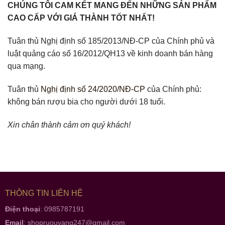
CHÚNG TÔI CAM KẾT MANG ĐẾN NHỮNG SẢN PHẨM
CAO CẤP VỚI GIÁ THÀNH TỐT NHẤT!
Tuân thủ Nghị định số 185/2013/NĐ-CP của Chính phủ và
luật quảng cáo số 16/2012/QH13 về kinh doanh bán hàng
qua mạng.
Tuân thủ
Nghị định số 24/2020/NĐ-CP
của Chính phủ:
không bán rượu bia cho người dưới 18 tuổi.
Xin chân thành cảm ơn quý khách!
THÔNG TIN LIÊN HỆ
Điện thoại
: 0985787191
Email
:
shopruouvang247@gmail.com