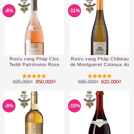
-8%
-11%
Rượu vang Pháp Clos
Rượu vang Pháp Château
Teddi Patrimonio Rose
de Montgueret Coteaux du
2019
Layon
Giá gốc là: 925.000₫.
Giá hiện tại là: 850.000₫.
Giá gốc là: 69
Giá hi
925.000
₫
850.000
₫
695.000
₫
620.000
₫
Được xếp
Được xếp
hạng
5
5
hạng
5
5
sao
sao
-9%
-15%