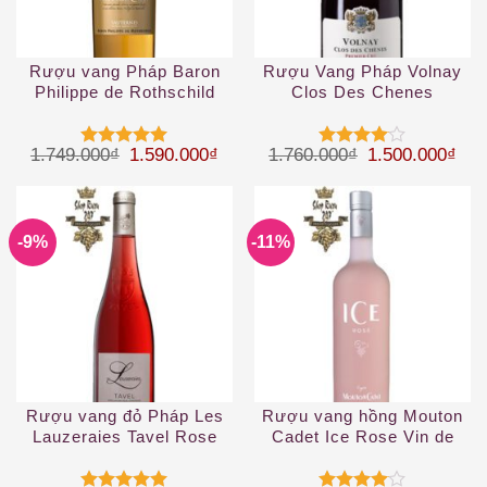
Rượu vang Pháp Baron
Rượu Vang Pháp Volnay
Philippe de Rothschild
Clos Des Chenes
Mouton Cadet Reserve
Sauternes White
Giá gốc là: 1.749.000₫.
Giá hiện tại là: 1.590.000₫.
Giá gốc là: 1.
Giá 
1.749.000
₫
1.590.000
₫
1.760.000
₫
1.500.000
₫
Được xếp
Được
hạng
5
5
xếp hạng
sao
4
5 sao
-9%
-11%
Rượu vang đỏ Pháp Les
Rượu vang hồng Mouton
Lauzeraies Tavel Rose
Cadet Ice Rose Vin de
2019
France