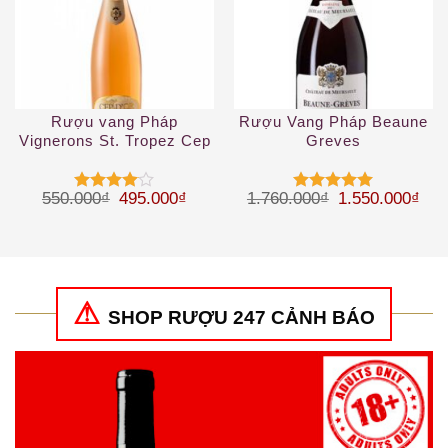
Rượu vang Pháp
Rượu Vang Pháp Beaune
Vignerons St. Tropez Cep
Greves
d’OR Rose Cotes
Provence
Giá gốc là: 550.000₫.
Giá hiện tại là: 495.000₫.
Giá gốc là: 1.
Giá 
550.000
₫
495.000
₫
1.760.000
₫
1.550.000
₫
Được
Được xếp
xếp hạng
hạng
5
5
4
5 sao
sao
SHOP RƯỢU 247 CẢNH BÁO