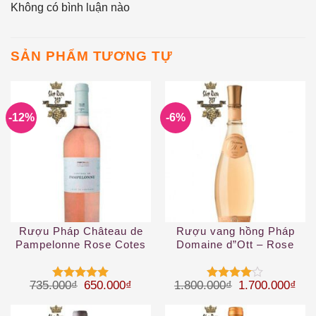
Không có bình luận nào
SẢN PHẨM TƯƠNG TỰ
-12%
-6%
Rượu Pháp Château de
Rượu vang hồng Pháp
Pampelonne Rose Cotes
Domaine d”Ott – Rose
de Provence
coeur de Grain
Giá gốc là: 735.000₫.
Giá hiện tại là: 650.000₫.
Giá gốc là: 1.
Giá 
735.000
₫
650.000
₫
1.800.000
₫
1.700.000
₫
Được xếp
Được
hạng
5
5
xếp hạng
sao
4
5 sao