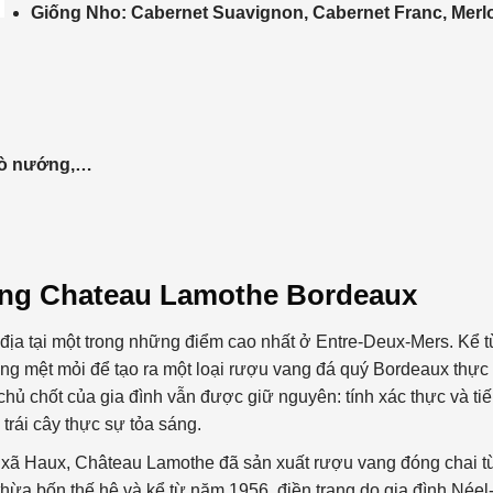
Giống Nho: Cabernet Suavignon, Cabernet Franc, Merl
 bò nướng,…
Vang Chateau Lamothe Bordeaux
c địa tại một trong những điểm cao nhất ở Entre-Deux-Mers. Kể t
ông mệt mỏi để tạo ra một loại rượu vang đá quý Bordeaux thực
 chủ chốt của gia đình vẫn được giữ nguyên: tính xác thực và ti
trái cây thực sự tỏa sáng.
 xã Haux, Château Lamothe đã sản xuất rượu vang đóng chai t
thừa bốn thế hệ và kể từ năm 1956, điền trang do gia đình Néel