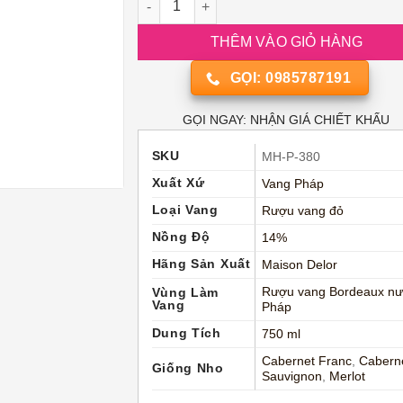
THÊM VÀO GIỎ HÀNG
GỌI: 0985787191
GỌI NGAY: NHẬN GIÁ CHIẾT KHẤU
SKU
MH-P-380
Xuất Xứ
Vang Pháp
Loại Vang
Rượu vang đỏ
Nồng Độ
14%
Hãng Sản Xuất
Maison Delor
Rượu vang Bordeaux n
Vùng Làm
Vang
Pháp
Dung Tích
750 ml
Cabernet Franc
,
Cabern
Giống Nho
Sauvignon
,
Merlot