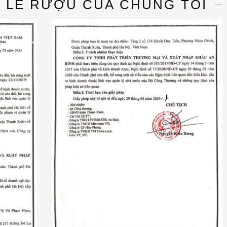
N LẺ RƯỢU CỦA CHÚNG TÔI