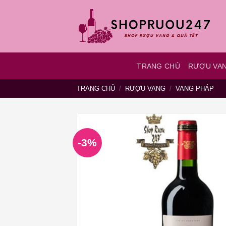
Bỏ
qua
nội
dung
TRANG CHỦ
RƯỢU VA
TRANG CHỦ
/
RƯỢU VANG
/
VANG PHÁP
-3%