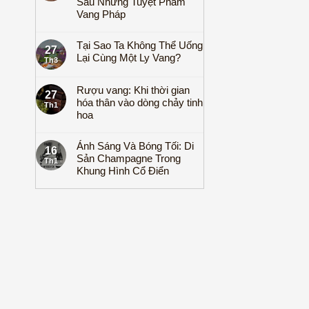
Sau Những Tuyệt Phẩm
Vang Pháp
Tại Sao Ta Không Thể Uống
27
Lại Cùng Một Ly Vang?
Th3
Rượu vang: Khi thời gian
27
hóa thân vào dòng chảy tinh
Th1
hoa
Ánh Sáng Và Bóng Tối: Di
16
Sản Champagne Trong
Th1
Khung Hình Cổ Điển