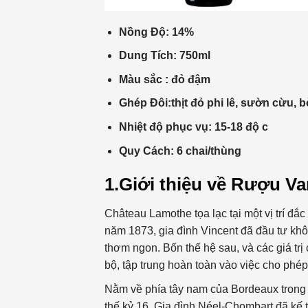
Nồng Độ: 14%
Dung Tích: 750ml
Màu sắc : đỏ đậm
Ghép Đôi:
thịt đỏ phi lê, sườn cừu,
Nhiệt độ phục vụ: 15-18 độ c
Quy Cách: 6 chai/thùng
1.Giới thiệu về Rượu 
Château Lamothe tọa lạc tại một vị trí đắ
năm 1873, gia đình Vincent đã đầu tư kh
thơm ngon. Bốn thế hệ sau, và các giá trị
bộ, tập trung hoàn toàn vào việc cho phép 
Nằm về phía tây nam của Bordeaux trong
thế kỷ 16. Gia đình Néel-Chombart đã kế 