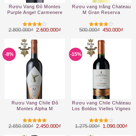
Rượu Vang Đỏ Montes
Rượu vang trắng Chateau
Purple Angel Carmenere
M Gran Reserva
Sauvignon Blanc 2019
Giá gốc là: 2.800.000₫.
Giá hiện tại là: 2.600.000₫.
Giá gốc là: 50
Giá hi
2.800.000
₫
2.600.000
₫
500.000
₫
450.000
₫
Được
Được
xếp hạng
xếp hạng
4
5 sao
4
5 sao
-8%
-15%
Rượu Vang Chile Đỏ
Rượu vang Chile Château
Montes Alpha M
Los Boldos Vielles Vignes
Merlot
Giá gốc là: 2.650.000₫.
Giá hiện tại là: 2.450.000₫.
Giá gốc là: 1.
Giá 
2.650.000
₫
2.450.000
₫
1.275.000
₫
1.090.000
₫
Được xếp
Được
hạng
5
5
xếp hạng