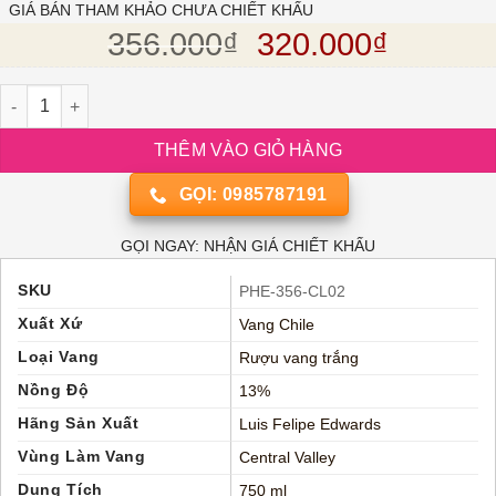
5 dựa
GIÁ BÁN THAM KHẢO CHƯA CHIẾT KHẤU
trên
đánh
Giá gốc là: 356.
Giá hiện
356.000
₫
320.000
₫
giá
Rượu vang trắng Chile Luis Felipe Edwards Chardonnay số lượn
THÊM VÀO GIỎ HÀNG
GỌI: 0985787191
GỌI NGAY: NHẬN GIÁ CHIẾT KHẤU
SKU
PHE-356-CL02
Xuất Xứ
Vang Chile
Loại Vang
Rượu vang trắng
Nồng Độ
13%
Hãng Sản Xuất
Luis Felipe Edwards
Vùng Làm Vang
Central Valley
Dung Tích
750 ml