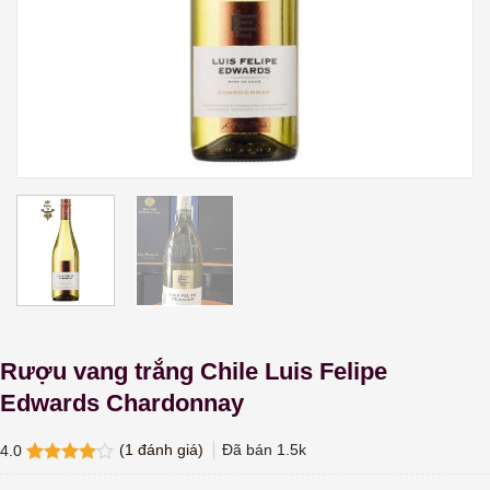
Rượu vang trắng Chile Luis Felipe
Edwards Chardonnay
(
1
đánh giá)
Đã bán
1.5k
4.0
4.0
1
trên