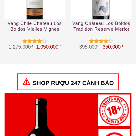
Vang Chile Château Los
Vang Château Los Boldos
Boldos Vielles Vignes
Tradition Reserve Merlot
Cabernet Sauvignon
Giá gốc là: 1.275.000₫.
Giá hiện tại là: 1.050.000₫.
Giá gốc là: 39
Giá hi
1.275.000
₫
1.050.000
₫
395.000
₫
350.000
₫
Được
Được
xếp hạng
xếp hạng
4
5 sao
4
5 sao
SHOP RƯỢU 247 CẢNH BÁO