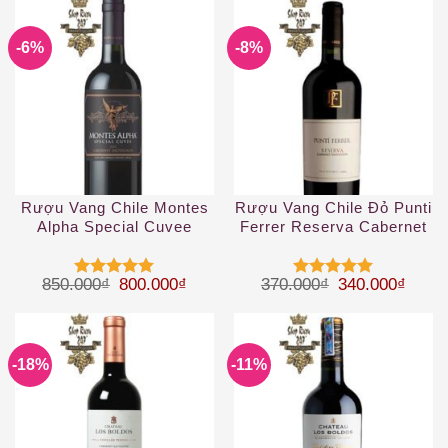
sao
4
5 sao
-6%
-8%
Rượu Vang Chile Montes
Rượu Vang Chile Đỏ Punti
Alpha Special Cuvee
Ferrer Reserva Cabernet
Cabernet Sauvignon
Sauvignon
Giá gốc là: 850.000₫.
Giá hiện tại là: 800.000₫.
Giá gốc là: 37
Giá hi
850.000
₫
800.000
₫
370.000
₫
340.000
₫
Được xếp
Được xếp
hạng
5
5
hạng
5
5
sao
sao
-18%
-11%