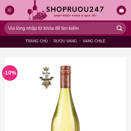
Bỏ
qua
nội
dung
Tìm
kiếm:
TRANG CHỦ
/
RƯỢU VANG
/
VANG CHILE
-10%