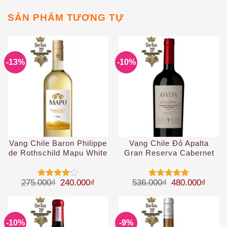
SẢN PHẨM TƯƠNG TỰ
-13%
-10%
Vang Chile Baron Philippe
Vang Chile Đỏ Apalta
de Rothschild Mapu White
Gran Reserva Cabernet
Sauvignon
Giá gốc là: 275.000₫.
Giá hiện tại là: 240.000₫.
Giá gốc là: 53
Giá hi
275.000
₫
240.000
₫
536.000
₫
480.000
₫
Được
Được xếp
xếp hạng
hạng
5
5
4
5 sao
sao
-10%
-9%