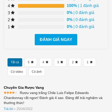
100%
| 1 đánh giá
4
0%
| 0 đánh giá
3
0%
| 0 đánh giá
2
0%
| 0 đánh giá
1
ĐÁNH GIÁ NGAY
Tất cả
5
4
3
2
1
Có video
Có ảnh
Chuyên Gia Rượu Vang
Rượu vang trắng Chile Luis Felipe Edwards
Được
Chardonnay rất ngon! Đánh giá 4 sao. Đáng để trải nghiệm và
xếp
thưởng thức!
hạng
4
5 sao
Trả lời
•
25/04/2022