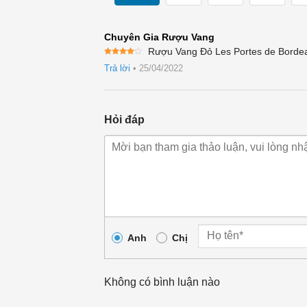
Chuyên Gia Rượu Vang
Rượu Vang Đỏ Les Portes de Bordeau
Được
Trả lời
•
25/04/2022
xếp
hạng
4
5 sao
Hỏi đáp
Anh
Chị
Không có bình luận nào