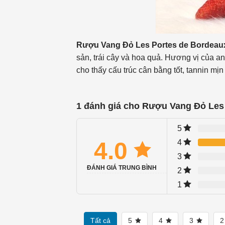
Rượu Vang Đỏ Les Portes de Bordeau
sản, trái cây và hoa quả. Hương vị của a
cho thấy cấu trúc cân bằng tốt, tannin mịn
1 đánh giá cho
Rượu Vang Đỏ Les 
5
4.0
4
3
ĐÁNH GIÁ TRUNG BÌNH
2
1
Tất cả
5
4
3