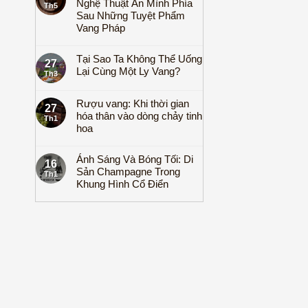
Nghệ Thuật Ẩn Mình Phía
Th5
Sau Những Tuyệt Phẩm
Vang Pháp
Tại Sao Ta Không Thể Uống
27
Lại Cùng Một Ly Vang?
Th3
Rượu vang: Khi thời gian
27
hóa thân vào dòng chảy tinh
Th1
hoa
Ánh Sáng Và Bóng Tối: Di
16
Sản Champagne Trong
Th1
Khung Hình Cổ Điển