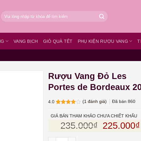
Tìm
kiếm:
NG
VANG BỊCH
GIỎ QUÀ TẾT
PHỤ KIỆN RƯỢU VANG
T
Rượu Vang Đỏ Les
Portes de Bordeaux 2
(
1
đánh giá)
Đã bán
860
4.0
4.0
1
trên
5 dựa
GIÁ BÁN THAM KHẢO CHƯA CHIẾT KHẤU
trên
đánh
Giá gốc l
235.000
₫
225.000
₫
giá
Rượu Vang Đỏ Les Portes de Bordeaux 201