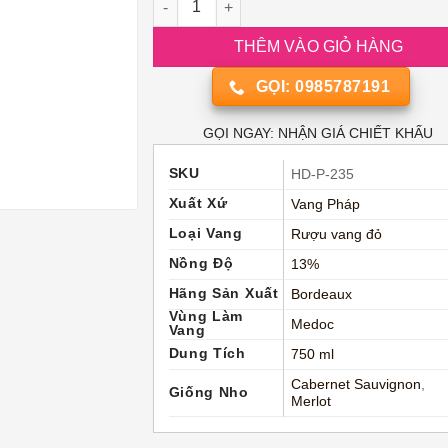
THÊM VÀO GIỎ HÀNG
GỌI: 0985787191
GỌI NGAY: NHẬN GIÁ CHIẾT KHẤU
SKU
HD-P-235
Xuất Xứ
Vang Pháp
Loại Vang
Rượu vang đỏ
Nồng Độ
13%
Hãng Sản Xuất
Bordeaux
Vùng Làm
Medoc
Vang
Dung Tích
750 ml
Cabernet Sauvignon
,
Giống Nho
Merlot