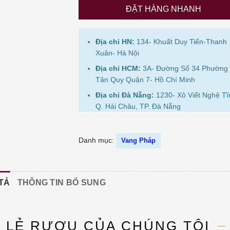
ĐẶT HÀNG NHANH
Địa chỉ HN:
134- Khuất Duy Tiến-Thanh
Xuân- Hà Nội
Địa chỉ HCM:
3A- Đường Số 34 Phường
Tân Quy Quận 7- Hồ Chí Minh
Địa chỉ Đà Nẵng:
1230- Xô Viết Nghệ Tĩ
Q. Hải Châu, TP. Đà Nẵng
Danh mục:
Vang Pháp
TẢ
THÔNG TIN BỔ SUNG
N LẺ RƯỢU CỦA CHÚNG TÔI