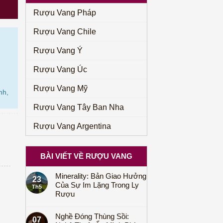
2.270.000₫.
Rượu Vang Pháp
Rượu Vang Chile
Rượu Vang Ý
Rượu Vang Úc
Rượu Vang Mỹ
nh,
Rượu Vang Tây Ban Nha
Rượu Vang Argentina
BÀI VIẾT VỀ RƯỢU VANG
Minerality: Bản Giao Hưởng
23
Của Sự Im Lặng Trong Ly
Th5
Rượu
Nghề Đóng Thùng Sồi:
07