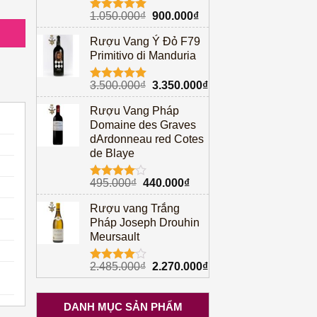
Giá
Giá
1.050.000
₫
900.000
₫
Được xếp
gốc
hiện
hạng
5.00
Rượu Vang Ý Đỏ F79
5 sao
là:
tại
Primitivo di Manduria
1.050.000₫.
là:
900.000₫.
Giá
Giá
3.500.000
₫
3.350.000
₫
Được xếp
gốc
hiện
hạng
5.00
Rượu Vang Pháp
5 sao
là:
tại
Domaine des Graves
3.500.000₫.
là:
dArdonneau red Cotes
3.350.000₫.
de Blaye
Giá
Giá
495.000
₫
440.000
₫
Được
gốc
hiện
xếp hạng
Rượu vang Trắng
4.00
5
là:
tại
sao
Pháp Joseph Drouhin
495.000₫.
là:
Meursault
440.000₫.
Giá
Giá
2.485.000
₫
2.270.000
₫
Được
gốc
hiện
xếp hạng
4.00
5
là:
tại
sao
DANH MỤC SẢN PHẨM
2.485.000₫.
là: