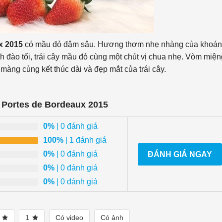
x 2015
có mầu đỏ đậm sâu. Hương thơm nhẹ nhàng của khoá
nh đào tối, trái cây mầu đỏ cùng một chút vị chua nhẹ. Vòm miện
 màng cùng kết thúc dài và đẹp mắt của trái cây.
Portes de Bordeaux 2015
0%
| 0 đánh giá
100%
| 1 đánh giá
0%
| 0 đánh giá
ĐÁNH GIÁ NGAY
0%
| 0 đánh giá
0%
| 0 đánh giá
2
1
Có video
Có ảnh