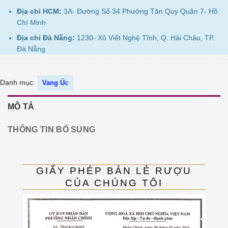
Địa chỉ HCM:
3A- Đường Số 34 Phường Tân Quy Quận 7- Hồ
Chí Minh
Địa chỉ Đà Nẵng:
1230- Xô Viết Nghệ Tĩnh, Q. Hải Châu, TP.
Đà Nẵng
Danh mục:
Vang Úc
MÔ TẢ
THÔNG TIN BỔ SUNG
GIẤY PHÉP BẢN LẺ RƯỢU
CỦA CHÚNG TÔI