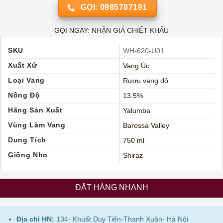
GỌI: 0985787191
GỌI NGAY: NHẬN GIÁ CHIẾT KHẤU
SKU
WH-620-U01
Xuất Xứ
Vang Úc
Loại Vang
Rượu vang đỏ
Nồng Độ
13.5%
Hãng Sản Xuất
Yalumba
Vùng Làm Vang
Barossa Valley
Dung Tích
750 ml
Giống Nho
Shiraz
ĐẶT HÀNG NHANH
Địa chỉ HN:
134- Khuất Duy Tiến-Thanh Xuân- Hà Nội