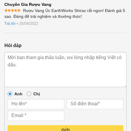
Chuyên Gia Rượu Vang
Rượu Vang Úc EarthWorks Shiraz rất ngon! Đánh giá 5
Được xếp
sao. Đáng để trải nghiệm và thưởng thức!
hạng
5
5
sao
Trả lời
•
25/04/2022
Hỏi đáp
Anh
Chị
GỬI