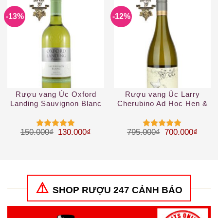
-13%
-12%
Rượu vang Úc Oxford
Rượu vang Úc Larry
Landing Sauvignon Blanc
Cherubino Ad Hoc Hen &
18.7cL mini bar
Chicken Chardonnay 2019
Giá gốc là: 150.000₫.
Giá hiện tại là: 130.000₫.
Giá gốc là: 79
Giá hi
150.000
₫
130.000
₫
795.000
₫
700.000
₫
Được xếp
Được xếp
hạng
5
5
hạng
5
5
sao
sao
SHOP RƯỢU 247 CẢNH BÁO