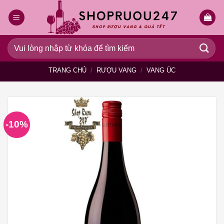
Bỏ
qua
nội
dung
Tìm
kiếm:
TRANG CHỦ
/
RƯỢU VANG
/
VANG ÚC
-10%