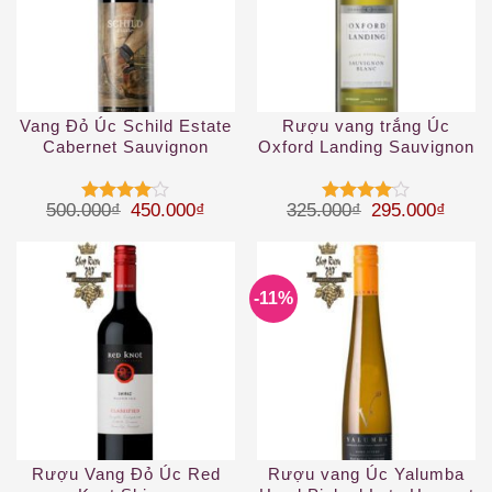
Vang Đỏ Úc Schild Estate
Rượu vang trắng Úc
Cabernet Sauvignon
Oxford Landing Sauvignon
Blanc
Giá gốc là: 500.000₫.
Giá hiện tại là: 450.000₫.
Giá gốc là: 32
Giá hi
500.000
₫
450.000
₫
325.000
₫
295.000
₫
Được
Được
xếp hạng
xếp hạng
4
5 sao
4
5 sao
-11%
Rượu Vang Đỏ Úc Red
Rượu vang Úc Yalumba