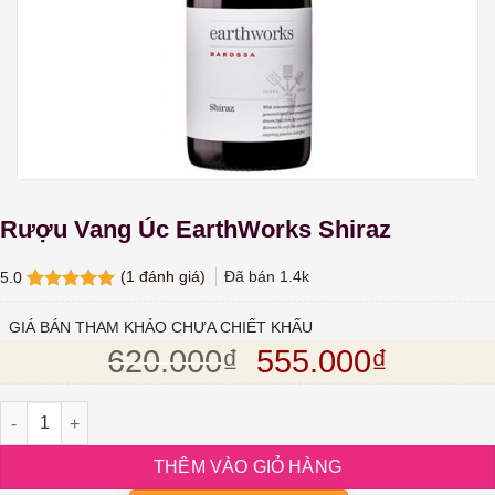
Rượu Vang Úc EarthWorks Shiraz
(
1
đánh giá)
Đã bán
1.4k
5.0
5.0
1
trên 5
dựa trên
GIÁ BÁN THAM KHẢO CHƯA CHIẾT KHẤU
đánh giá
Giá gốc là: 620.
Giá hiện
620.000
₫
555.000
₫
Rượu Vang Úc EarthWorks Shiraz số lượng
THÊM VÀO GIỎ HÀNG