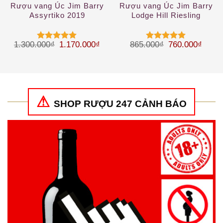
Rượu vang Úc Jim Barry
Rượu vang Úc Jim Barry
Assyrtiko 2019
Lodge Hill Riesling
Giá gốc là: 1.300.000₫.
Giá hiện tại là: 1.170.000₫.
Giá gốc là: 86
Giá hi
1.300.000
₫
1.170.000
₫
865.000
₫
760.000
₫
Được xếp
Được xếp
hạng
5
5
hạng
5
5
sao
sao
SHOP RƯỢU 247 CẢNH BÁO