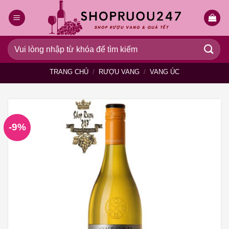
Bỏ
qua
nội
dung
Tìm
kiếm:
TRANG CHỦ
/
RƯỢU VANG
/
VANG ÚC
-9%