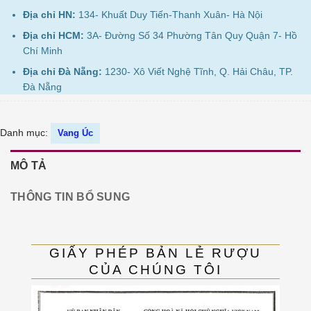
Địa chỉ HN:
134- Khuất Duy Tiến-Thanh Xuân- Hà Nội
Địa chỉ HCM:
3A- Đường Số 34 Phường Tân Quy Quận 7- Hồ
Chí Minh
Địa chỉ Đà Nẵng:
1230- Xô Viết Nghệ Tĩnh, Q. Hải Châu, TP.
Đà Nẵng
Danh mục:
Vang Úc
MÔ TẢ
THÔNG TIN BỔ SUNG
GIẤY PHÉP BẢN LẺ RƯỢU
CỦA CHÚNG TÔI