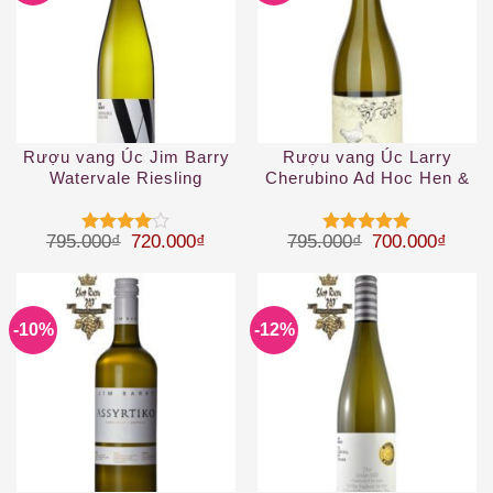
Rượu vang Úc Jim Barry
Rượu vang Úc Larry
Watervale Riesling
Cherubino Ad Hoc Hen &
Chicken Chardonnay 2019
Giá gốc là: 795.000₫.
Giá hiện tại là: 720.000₫.
Giá gốc là: 79
Giá hi
795.000
₫
720.000
₫
795.000
₫
700.000
₫
Được
Được xếp
xếp hạng
hạng
5
5
4
5 sao
sao
-10%
-12%