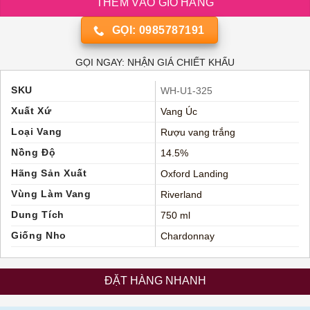
THÊM VÀO GIỎ HÀNG
GỌI: 0985787191
GỌI NGAY: NHẬN GIÁ CHIẾT KHẤU
SKU
WH-U1-325
Xuất Xứ
Vang Úc
Loại Vang
Rượu vang trắng
Nồng Độ
14.5%
Hãng Sản Xuất
Oxford Landing
Vùng Làm Vang
Riverland
Dung Tích
750 ml
Giống Nho
Chardonnay
ĐẶT HÀNG NHANH