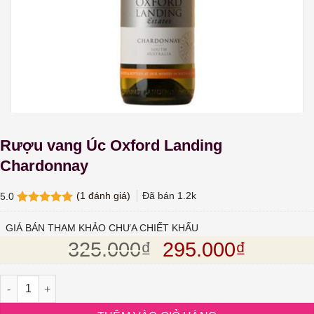
Rượu vang Úc Oxford Landing
Chardonnay
(
1
đánh giá)
Đã bán
1.2k
5.0
5.0
1
trên 5
dựa trên
GIÁ BÁN THAM KHẢO CHƯA CHIẾT KHẤU
đánh giá
Giá gốc là: 325.
Giá hiện
325.000
₫
295.000
₫
Rượu vang Úc Oxford Landing Chardonnay số lượng