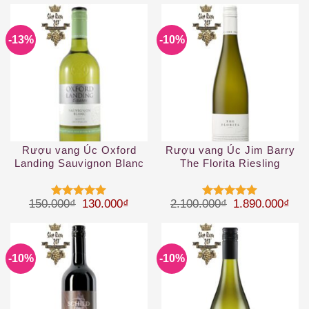
-13%
-10%
Rượu vang Úc Oxford
Rượu vang Úc Jim Barry
Landing Sauvignon Blanc
The Florita Riesling
18.7cL mini bar
Giá gốc là: 150.000₫.
Giá hiện tại là: 130.000₫.
Giá gốc là: 2.
Giá 
150.000
₫
130.000
₫
2.100.000
₫
1.890.000
₫
Được xếp
Được xếp
hạng
5
5
hạng
5
5
sao
sao
-10%
-10%