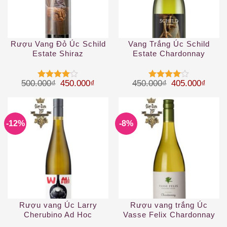
Rượu Vang Đỏ Úc Schild
Vang Trắng Úc Schild
Estate Shiraz
Estate Chardonnay
Giá gốc là: 500.000₫.
Giá hiện tại là: 450.000₫.
Giá gốc là: 45
Giá hi
500.000
₫
450.000
₫
450.000
₫
405.000
₫
Được
Được
xếp hạng
xếp hạng
4
5 sao
4
5 sao
-12%
-8%
Rượu vang Úc Larry
Rượu vang trắng Úc
Cherubino Ad Hoc
Vasse Felix Chardonnay
Wallflower Riesling 2019