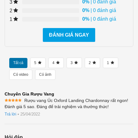
0%
| 0 đánh giá
3
0%
| 0 đánh giá
2
0%
| 0 đánh giá
1
ĐÁNH GIÁ NGAY
Tất cả
5
4
3
2
1
Có video
Có ảnh
Chuyên Gia Rượu Vang
Rượu vang Úc Oxford Landing Chardonnay rất ngon!
Được xếp
Đánh giá 5 sao. Đáng để trải nghiệm và thưởng thức!
hạng
5
5
sao
Trả lời
•
25/04/2022
Hỏi đáp