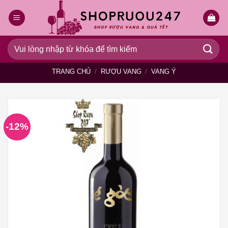
Bỏ
qua
nội
dung
Tìm
kiếm:
TRANG CHỦ
/
RƯỢU VANG
/
VANG Ý
-12%