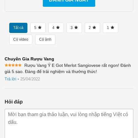
Tất cả
5
4
3
2
1
Có video
Có ảnh
Chuyên Gia Rượu Vang
Rượu Vang Ý E Got Merlot Sangiovese rất ngon! Đánh
Được xếp
giá 5 sao. Đáng để trải nghiệm và thưởng thức!
hạng
5
5
sao
Trả lời
•
25/04/2022
Hỏi đáp