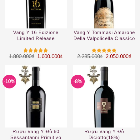
Vang Ý 16 Edizione
Vang Ý Tommasi Amarone
Limited Release
Della Valpolicella Classico
DOCG
Giá gốc là: 1.800.000₫.
Giá hiện tại là: 1.600.000₫.
Giá gốc là: 2.
Giá 
1.800.000
₫
1.600.000
₫
2.285.000
₫
2.050.000
₫
Được xếp
Được xếp
hạng
5
5
hạng
5
5
sao
sao
-10%
-8%
Rượu Vang Ý Đỏ 60
Rượu Vang Ý Đỏ
Sessantanni Primitivo
Diciotto(18%)