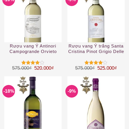
Rượu vang Ý Antinori
Rượu vang Ý trắng Santa
Campogrande Orvieto
Cristina Pinot Grigio Delle
Classico DOC
Venezie IGT
Giá gốc là: 575.000₫.
Giá hiện tại là: 520.000₫.
Giá gốc là: 57
Giá hi
575.000
₫
520.000
₫
575.000
₫
525.000
₫
Được
Được
xếp hạng
xếp hạng
4
5 sao
4
5 sao
-18%
-9%