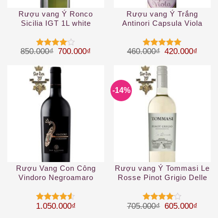
Rượu vang Ý Ronco
Rượu vang Ý Trắng
Sicilia IGT 1L white
Antinori Capsula Viola
Toscana IGT
Giá gốc là: 850.000₫.
Giá hiện tại là: 700.000₫.
Giá gốc là: 46
Giá hi
850.000
₫
700.000
₫
460.000
₫
420.000
₫
Được
Được xếp
xếp hạng
hạng
5
5
4
5 sao
sao
-14%
Rượu Vang Con Công
Rượu vang Ý Tommasi Le
Vindoro Negroamaro
Rosse Pinot Grigio Delle
Salento
Venezie IGT
Giá gốc là: 70
Giá hi
1.050.000
₫
705.000
₫
605.000
₫
Được xếp
Được
hạng
4.5
xếp hạng