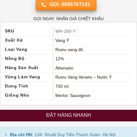
GỌI: 0985787191
GỌI NGAY: NHẬN GIÁ CHIẾT KHẤU
SKU
WH-260-Y
Xuất Xứ
Vang Ý
Loại Vang
Rượu vang đỏ
Nồng Độ
12%
Hãng Sản Xuất
Attanasio
Vùng Làm Vang
Rượu Vang Veneto – Nước Ý
Dung Tích
750 ml
Giống Nho
Merlot
,
Sauvignon
ĐẶT HÀNG NHANH
Địa chỉ HN:
134- Khuất Duy Tiến-Thanh Xuân- Hà Nội