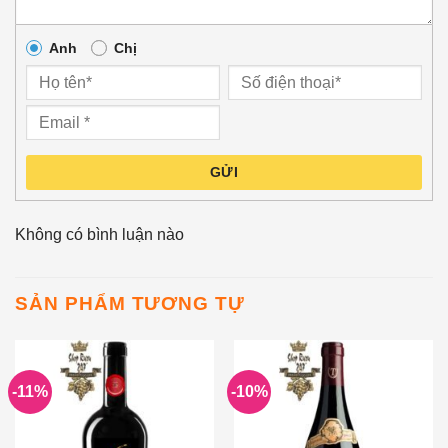
Anh
Chị
GỬI
Không có bình luận nào
SẢN PHẨM TƯƠNG TỰ
-11%
-10%