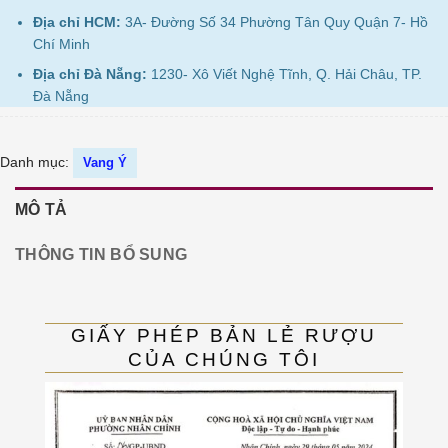
Địa chỉ HCM:
3A- Đường Số 34 Phường Tân Quy Quận 7- Hồ
Chí Minh
Địa chỉ Đà Nẵng:
1230- Xô Viết Nghệ Tĩnh, Q. Hải Châu, TP.
Đà Nẵng
Danh mục:
Vang Ý
MÔ TẢ
THÔNG TIN BỔ SUNG
GIẤY PHÉP BẢN LẺ RƯỢU
CỦA CHÚNG TÔI