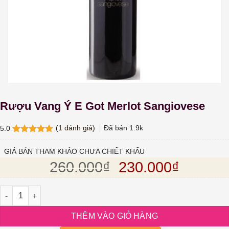
Rượu Vang Ý E Got Merlot Sangiovese
(
1
đánh giá)
Đã bán
1.9k
5.0
5.0
1
trên 5
dựa trên
GIÁ BÁN THAM KHẢO CHƯA CHIẾT KHẤU
đánh giá
Giá gốc là: 260.
Giá hiện
260.000
₫
230.000
₫
Rượu Vang Ý E Got Merlot Sangiovese số lượng
THÊM VÀO GIỎ HÀNG