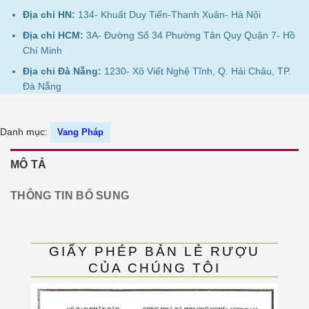
Địa chỉ HN:
134- Khuất Duy Tiến-Thanh Xuân- Hà Nội
Địa chỉ HCM:
3A- Đường Số 34 Phường Tân Quy Quận 7- Hồ
Chí Minh
Địa chỉ Đà Nẵng:
1230- Xô Viết Nghệ Tĩnh, Q. Hải Châu, TP.
Đà Nẵng
Danh mục:
Vang Pháp
MÔ TẢ
THÔNG TIN BỔ SUNG
GIẤY PHÉP BẢN LẺ RƯỢU
CỦA CHÚNG TÔI