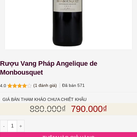
Rượu Vang Pháp Angelique de
Monbousquet
(
1
đánh giá)
Đã bán
571
4.0
4.0
1
trên
5 dựa
GIÁ BÁN THAM KHẢO CHƯA CHIẾT KHẤU
trên
đánh
Giá gốc là: 880.
Giá hiện
880.000
₫
790.000
₫
giá
Rượu Vang Pháp Angelique de Monbousquet số lượng