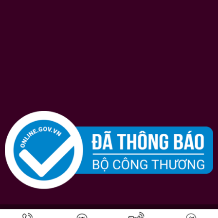
Bản quyền © 2026
Shopruou247.com
chúng tôi luôn nỗ lực hết mình vì sự