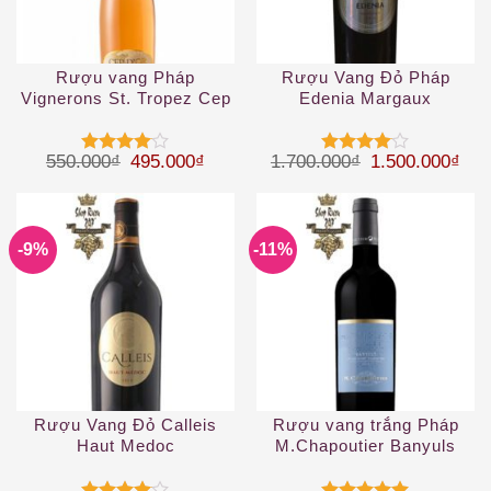
Rượu vang Pháp
Rượu Vang Đỏ Pháp
Vignerons St. Tropez Cep
Edenia Margaux
d’OR Rose Cotes
Provence
Giá gốc là: 550.000₫.
Giá hiện tại là: 495.000₫.
Giá gốc là: 1.
Giá 
550.000
₫
495.000
₫
1.700.000
₫
1.500.000
₫
Được
Được
xếp hạng
xếp hạng
4
5 sao
4
5 sao
-9%
-11%
Rượu Vang Đỏ Calleis
Rượu vang trắng Pháp
Haut Medoc
M.Chapoutier Banyuls