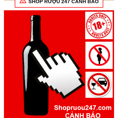
SHOP RƯỢU 247 CẢNH BÁO