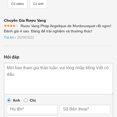
Có video
Có ảnh
Chuyên Gia Rượu Vang
Rượu Vang Pháp Angelique de Monbousquet rất ngon!
Được
Đánh giá 4 sao. Đáng để trải nghiệm và thưởng thức!
xếp
hạng
4
Trả lời
•
25/04/2022
5 sao
Hỏi đáp
Anh
Chị