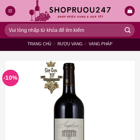
Bỏ
qua
nội
dung
Tìm
kiếm:
TRANG CHỦ
/
RƯỢU VANG
/
VANG PHÁP
-10%