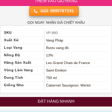
THÊM VÀO GIỎ HÀNG
GỌI: 0985787191
GỌI NGAY: NHẬN GIÁ CHIẾT KHẤU
SKU
VP-880
Xuất Xứ
Vang Pháp
Loại Vang
Rượu vang đỏ
Nồng Độ
13%
Hãng Sản Xuất
Les Grand Chais de France
Vùng Làm Vang
Saint Emilion
Dung Tích
750 ml
Giống Nho
Cabernet Sauvignon
,
Merlot
ĐẶT HÀNG NHANH