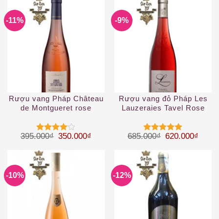
-11%
-9%
Rượu vang Pháp Château
Rượu vang đỏ Pháp Les
de Montgueret rose
Lauzeraies Tavel Rose
d’Anjou
2019
Giá gốc là: 395.000₫.
Giá hiện tại là: 350.000₫.
Giá gốc là: 68
Giá hi
395.000
₫
350.000
₫
685.000
₫
620.000
₫
Được
Được xếp
xếp hạng
hạng
5
5
4
5 sao
sao
-10%
-12%