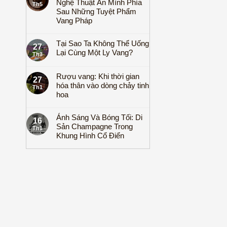
Nghệ Thuật Ẩn Mình Phía
Th5
Sau Những Tuyệt Phẩm
Vang Pháp
Tại Sao Ta Không Thể Uống
27
Lại Cùng Một Ly Vang?
Th3
Rượu vang: Khi thời gian
27
hóa thân vào dòng chảy tinh
Th1
hoa
Ánh Sáng Và Bóng Tối: Di
16
Sản Champagne Trong
Th1
Khung Hình Cổ Điển