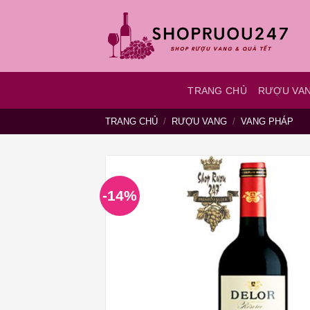
Bỏ
qua
nội
dung
TRANG CHỦ
RƯỢU VA
TRANG CHỦ
/
RƯỢU VANG
/
VANG PHÁP
-14%