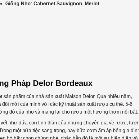
Giống Nho: Cabernet Sauvignon, Merlot
ang Pháp Delor Bordeaux
t sản phẩm của nhà sản xuất Maison Delor. Qua nhiều năm,
ổi mới của mình với các kỹ thuật sản xuất rượu cụ thể. 5-6
ờng độ của nho và mang lại cho rượu một hương thơm nổi bật.
yết như đứa con tinh thần của những chuyên gia về rượu, tượ
Trong một bữa tiệc sang trọng, hay bữa cơm ấm áp bên gia đìn
ẹn hò hãy chọn chúng nhé, chắc hẳn đó là một sự hiện diện vô