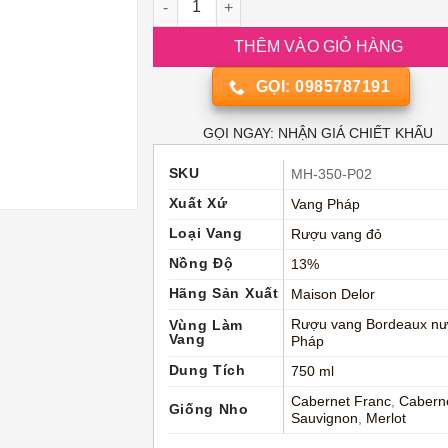
THÊM VÀO GIỎ HÀNG
GỌI: 0985787191
GỌI NGAY: NHẬN GIÁ CHIẾT KHẤU
SKU
MH-350-P02
Xuất Xứ
Vang Pháp
Loại Vang
Rượu vang đỏ
Nồng Độ
13%
Hãng Sản Xuất
Maison Delor
Rượu vang Bordeaux n
Vùng Làm
Vang
Pháp
Dung Tích
750 ml
Cabernet Franc
,
Cabern
Giống Nho
Sauvignon
,
Merlot