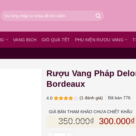
Tìm
kiếm:
NG
VANG BỊCH
GIỎ QUÀ TẾT
PHỤ KIỆN RƯỢU VANG
T
Rượu Vang Pháp Delo
Bordeaux
(
1
đánh giá)
Đã bán
776
4.0
4.0
1
trên
5 dựa
GIÁ BÁN THAM KHẢO CHƯA CHIẾT KHẤU
trên
đánh
Giá gốc l
350.000
₫
300.000
₫
giá
Rượu Vang Pháp Delor Bordeaux số lượng