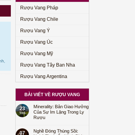
250.000₫.
Rượu Vang Pháp
Rượu Vang Chile
Rượu Vang Ý
Rượu Vang Úc
Rượu Vang Mỹ
nh,
Rượu Vang Tây Ban Nha
Rượu Vang Argentina
BÀI VIẾT VỀ RƯỢU VANG
Minerality: Bản Giao Hưởng
23
Của Sự Im Lặng Trong Ly
Th5
Rượu
Nghề Đóng Thùng Sồi:
07