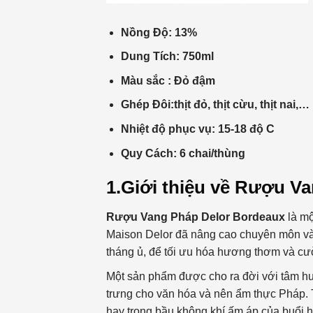
Nồng Độ: 13%
Dung Tích: 750ml
Màu sắc : Đỏ đậm
Ghép Đôi:
thịt đỏ, thịt cừu, thịt nai,…
Nhiệt độ phục vụ: 15-18 độ C
Quy Cách: 6 chai/thùng
1.Giới thiệu về Rượu V
Rượu Vang Pháp Delor Bordeaux
là mộ
Maison Delor đã nâng cao chuyên môn và đ
tháng ủ, để tối ưu hóa hương thơm và cư
Một sản phẩm được cho ra đời với tâm hu
trưng cho văn hóa và nên ẩm thực Pháp. 
hay trong bầu không khí ấm áp của buổi h