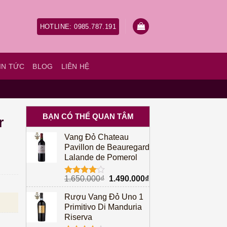
HOTLINE: 0985.787.191
IN TỨC
BLOG
LIÊN HỆ
BẠN CÓ THỂ QUAN TÂM
r
Vang Đỏ Chateau
Pavillon de Beauregard
Lalande de Pomerol
Giá
Giá
1.650.000
₫
1.490.000
₫
Được
gốc
hiện
xếp hạng
Rượu Vang Đỏ Uno 1
à: 350.000₫.
Giá hiện tại là: 300.000₫.
4.00
5
là:
tại
sao
Primitivo Di Manduria
1.650.000₫.
là:
Riserva
1.490.000₫.