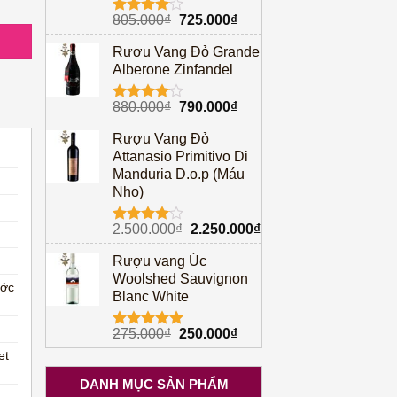
Giá
Giá
805.000
₫
725.000
₫
Được
gốc
hiện
xếp hạng
Rượu Vang Đỏ Grande
4.00
5
là:
tại
sao
Alberone Zinfandel
805.000₫.
là:
725.000₫.
Giá
Giá
880.000
₫
790.000
₫
Được
gốc
hiện
xếp hạng
Rượu Vang Đỏ
4.00
5
là:
tại
sao
Attanasio Primitivo Di
880.000₫.
là:
Manduria D.o.p (Máu
790.000₫.
Nho)
Giá
Giá
2.500.000
₫
2.250.000
₫
Được
gốc
hiện
xếp hạng
Rượu vang Úc
4.00
5
là:
tại
sao
Woolshed Sauvignon
2.500.000₫.
là:
ước
Blanc White
2.250.000₫.
Giá
Giá
275.000
₫
250.000
₫
Được xếp
gốc
hiện
hạng
5.00
et
5 sao
là:
tại
DANH MỤC SẢN PHẨM
275.000₫.
là: