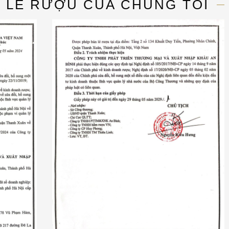
N LẺ RƯỢU CỦA CHÚNG TÔI