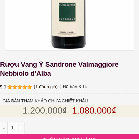
Rượu Vang Ý Sandrone Valmaggiore
Nebbiolo d’Alba
(
1
đánh giá)
Đã bán
3.1k
5.0
5.0
1
trên 5
dựa trên
GIÁ BÁN THAM KHẢO CHƯA CHIẾT KHẤU
đánh giá
Giá gốc là: 1.20
Giá hi
1.200.000
₫
1.080.000
₫
Rượu Vang Ý Sandrone Valmaggiore Nebbiolo d'Alba số lượng