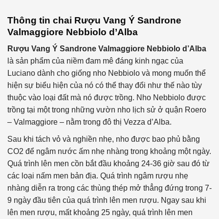
Thông tin chai
Rượu Vang Ý
Sandrone
Valmaggiore Nebbiolo d’Alba
Rượu Vang Ý
Sandrone Valmaggiore Nebbiolo d’Alba
là sản phẩm của niềm đam mê đáng kinh ngạc của
Luciano dành cho giống nho Nebbiolo và mong muốn thể
hiện sự biểu hiện của nó có thể thay đổi như thế nào tùy
thuộc vào loại đất mà nó được trồng. Nho Nebbiolo được
trồng tại một trong những vườn nho lịch sử ở quận Roero
– Valmaggiore – nằm trong đô thị Vezza d’Alba.
Sau khi tách vỏ và nghiền nhẹ, nho được bao phủ bằng
CO2 để ngâm nước ấm nhẹ nhàng trong khoảng một ngày.
Quá trình lên men cồn bắt đầu khoảng 24-36 giờ sau đó từ
các loại nấm men bản địa. Quá trình ngâm rượu nhẹ
nhàng diễn ra trong các thùng thép mở thẳng đứng trong 7-
9 ngày đầu tiên của quá trình lên men rượu. Ngay sau khi
lên men rượu, mất khoảng 25 ngày, quá trình lên men