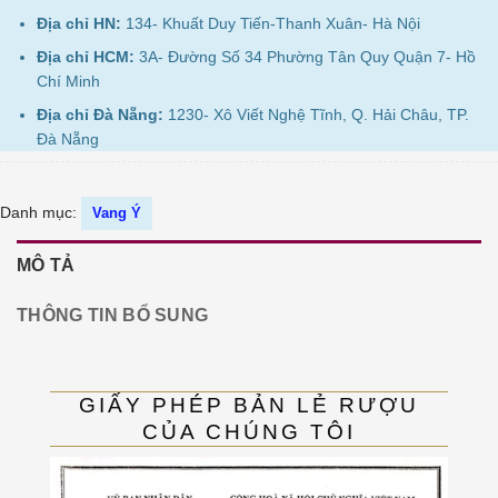
Địa chỉ HN:
134- Khuất Duy Tiến-Thanh Xuân- Hà Nội
Địa chỉ HCM:
3A- Đường Số 34 Phường Tân Quy Quận 7- Hồ
Chí Minh
Địa chỉ Đà Nẵng:
1230- Xô Viết Nghệ Tĩnh, Q. Hải Châu, TP.
Đà Nẵng
Danh mục:
Vang Ý
MÔ TẢ
THÔNG TIN BỔ SUNG
GIẤY PHÉP BẢN LẺ RƯỢU
CỦA CHÚNG TÔI