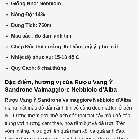
Giống Nho: Nebbiolo
Nồng Độ: 14%
Dung Tích: 750ml
Màu sắc : đỏ đậm ánh tím
Ghép Đôi: thịt nướng, thịt hầm, mỳ ý, pho mát,…
Nhiệt độ phục vụ: 15-18 độ C
Quy Cách: 6 chai/thùng
Đặc điểm, hương vị của
Rượu Vang Ý
Sandrone Valmaggiore Nebbiolo d’Alba
Rượu Vang Ý
Sandrone Valmaggiore Nebbiolo d’Alba
mang một màu đỏ đậm ánh tím vô cùng đẹp mắt khi ở trên
ly. Hương thơm gợi nhớ đến các loại trái cây màu đỏ, tập
trung với hương cam thảo, hoa râm bụt và đá ướt. Trên
vòm miệng, rượu gợi lên quả mâm xôi và quả anh đào,
hương thơm của gia vị và cánh hoa hồng, được kết hợp