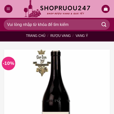
Bỏ
qua
nội
dung
Tìm
kiếm:
TRANG CHỦ
/
RƯỢU VANG
/
VANG Ý
-10%