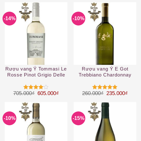
5 sao
4
5 sao
-14%
-10%
Rượu vang Ý Tommasi Le
Rượu vang Ý E Got
Rosse Pinot Grigio Delle
Trebbiano Chardonnay
Venezie IGT
2019
Giá gốc là: 705.000₫.
Giá hiện tại là: 605.000₫.
Giá gốc là: 26
Giá hi
705.000
₫
605.000
₫
260.000
₫
235.000
₫
Được
Được xếp
xếp hạng
hạng
5
5
4
5 sao
sao
-10%
-15%