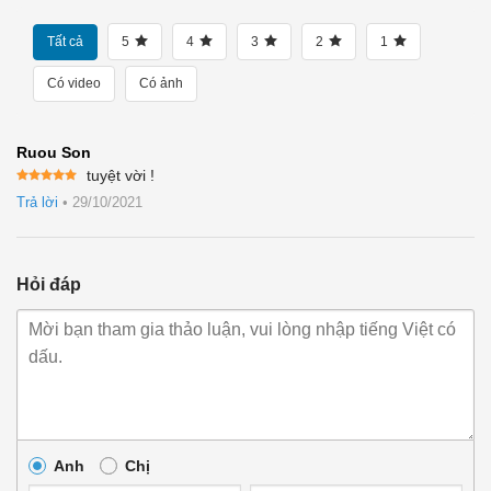
Tất cả
5
4
3
2
1
Có video
Có ảnh
Ruou Son
tuyệt vời !
Được xếp
Trả lời
•
29/10/2021
hạng
5
5
sao
Hỏi đáp
Anh
Chị