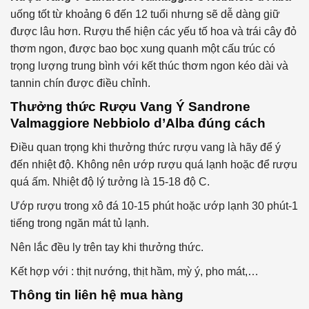
uống tốt từ khoảng 6 đến 12 tuổi nhưng sẽ dễ dàng giữ
được lâu hơn. Rượu thể hiện các yếu tố hoa và trái cây đỏ
thơm ngon, được bao bọc xung quanh một cấu trúc có
trọng lượng trung bình với kết thúc thơm ngon kéo dài và
tannin chín được điều chỉnh.
Thưởng thức
Rượu Vang Ý
Sandrone
Valmaggiore Nebbiolo d’Alba
đúng cách
Điều quan trọng khi thưởng thức rượu vang là hãy để ý
đến nhiệt độ. Không nên ướp rượu quá lạnh hoặc để rượu
quá ấm. Nhiệt độ lý tưởng là 15-18 độ C.
Ướp rượu trong xô đá 10-15 phút hoặc ướp lạnh 30 phút-1
tiếng trong ngăn mát tủ lạnh.
Nên lắc đều ly trên tay khi thưởng thức.
Kết hợp với : thịt nướng, thịt hầm, mỳ ý, pho mát,…
Thông tin liên hệ mua hàng