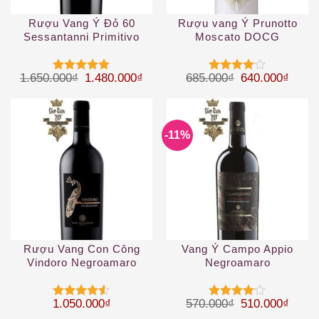
Rượu Vang Ý Đỏ 60
Rượu vang Ý Prunotto
Sessantanni Primitivo
Moscato DOCG
Giá gốc là: 1.650.000₫.
Giá hiện tại là: 1.480.000₫.
Giá gốc là: 68
Giá hi
1.650.000
₫
1.480.000
₫
685.000
₫
640.000
₫
Được xếp
Được
hạng
5
5
xếp hạng
sao
4
5 sao
-11%
Rượu Vang Con Công
Vang Ý Campo Appio
Vindoro Negroamaro
Negroamaro
Salento
Giá gốc là: 57
Giá hi
1.050.000
₫
570.000
₫
510.000
₫
Được xếp
Được
hạng
4.5
xếp hạng