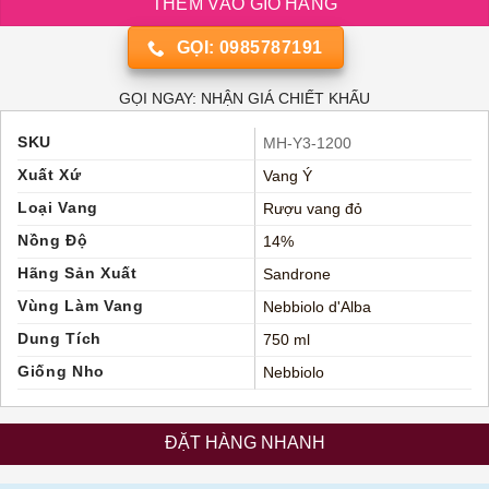
THÊM VÀO GIỎ HÀNG
GỌI: 0985787191
GỌI NGAY: NHẬN GIÁ CHIẾT KHẤU
SKU
MH-Y3-1200
Xuất Xứ
Vang Ý
Loại Vang
Rượu vang đỏ
Nồng Độ
14%
Hãng Sản Xuất
Sandrone
Vùng Làm Vang
Nebbiolo d'Alba
Dung Tích
750 ml
Giống Nho
Nebbiolo
ĐẶT HÀNG NHANH