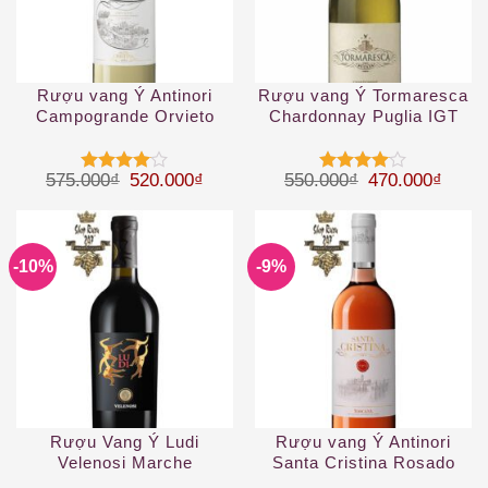
Rượu vang Ý Antinori
Rượu vang Ý Tormaresca
Campogrande Orvieto
Chardonnay Puglia IGT
Classico DOC
Giá gốc là: 575.000₫.
Giá hiện tại là: 520.000₫.
Giá gốc là: 55
Giá hi
575.000
₫
520.000
₫
550.000
₫
470.000
₫
Được
Được
xếp hạng
xếp hạng
4
5 sao
4
5 sao
-10%
-9%
Rượu Vang Ý Ludi
Rượu vang Ý Antinori
Velenosi Marche
Santa Cristina Rosado
Toscana IGT