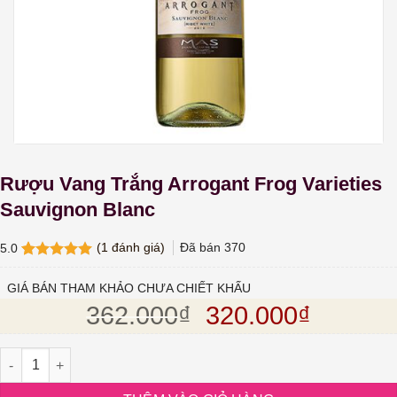
Rượu Vang Trắng Arrogant Frog Varieties
Sauvignon Blanc
(
1
đánh giá)
Đã bán
370
5.0
5.0
1
trên 5
dựa trên
GIÁ BÁN THAM KHẢO CHƯA CHIẾT KHẤU
đánh giá
Giá gốc là: 362.
Giá hiện
362.000
₫
320.000
₫
Rượu Vang Trắng Arrogant Frog Varieties Sauvignon Blanc số lư