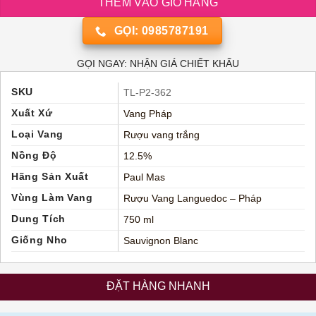
THÊM VÀO GIỎ HÀNG
GỌI: 0985787191
GỌI NGAY: NHẬN GIÁ CHIẾT KHẤU
SKU
TL-P2-362
Xuất Xứ
Vang Pháp
Loại Vang
Rượu vang trắng
Nồng Độ
12.5%
Hãng Sản Xuất
Paul Mas
Vùng Làm Vang
Rượu Vang Languedoc – Pháp
Dung Tích
750 ml
Giống Nho
Sauvignon Blanc
ĐẶT HÀNG NHANH