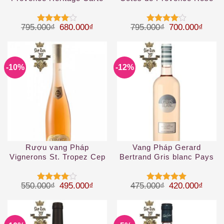
Noire 2019
2019
Giá gốc là: 795.000₫.
Giá hiện tại là: 680.000₫.
Giá gốc là: 79
Giá hi
795.000
₫
680.000
₫
795.000
₫
700.000
₫
Được
Được
xếp hạng
xếp hạng
4
5 sao
4
5 sao
-10%
-12%
Rượu vang Pháp
Vang Pháp Gerard
Vignerons St. Tropez Cep
Bertrand Gris blanc Pays
d’OR Rose Cotes
d’Oc IGP Rosé
Provence
Giá gốc là: 550.000₫.
Giá hiện tại là: 495.000₫.
Giá gốc là: 47
Giá hi
550.000
₫
495.000
₫
475.000
₫
420.000
₫
Được
Được xếp
xếp hạng
hạng
5
5
4
5 sao
sao