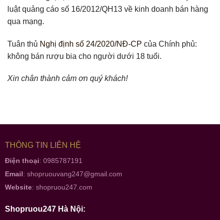
luật quảng cáo số 16/2012/QH13 về kinh doanh bán hàng
qua mạng.
Tuân thủ
Nghị định số 24/2020/NĐ-CP
của Chính phủ:
không bán rượu bia cho người dưới 18 tuổi.
Xin chân thành cảm ơn quý khách!
THÔNG TIN LIÊN HỆ
Điện thoại
: 0985787191
Email
:
shopruouvang247@gmail.com
Website
:
shopruou247.com
Shopruou247 Hà Nội: