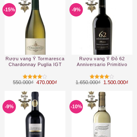
-15%
-9%
Rượu vang Ý Tormaresca
Rượu vang Ý Đỏ 62
Chardonnay Puglia IGT
Anniversario Primitivo
Giá gốc là: 550.000₫.
Giá hiện tại là: 470.000₫.
Giá gốc là: 1.
Giá 
550.000
₫
470.000
₫
1.650.000
₫
1.500.000
₫
Được
Được
xếp hạng
xếp hạng
4
5 sao
4
5 sao
-9%
-10%