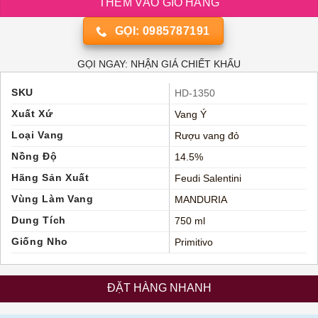
THÊM VÀO GIỎ HÀNG
GỌI: 0985787191
GỌI NGAY: NHẬN GIÁ CHIẾT KHẤU
SKU
HD-1350
Xuất Xứ
Vang Ý
Loại Vang
Rượu vang đỏ
Nồng Độ
14.5%
Hãng Sản Xuất
Feudi Salentini
Vùng Làm Vang
MANDURIA
Dung Tích
750 ml
Giống Nho
Primitivo
ĐẶT HÀNG NHANH