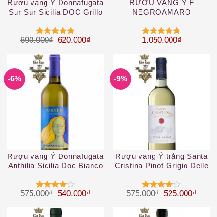
Rượu vang Ý Donnafugata
RƯỢU VANG Ý F
Sur Sur Sicilia DOC Grillo
NEGROAMARO
2019
Giá gốc là: 690.000₫.
Giá hiện tại là: 620.000₫.
690.000
₫
620.000
₫
1.050.000
₫
Được xếp
Được xếp
hạng
5
5
hạng
4.67
sao
5 sao
-6%
-9%
Rượu vang Ý Donnafugata
Rượu vang Ý trắng Santa
Anthilia Sicilia Doc Bianco
Cristina Pinot Grigio Delle
2019
Venezie IGT
Giá gốc là: 575.000₫.
Giá hiện tại là: 540.000₫.
Giá gốc là: 57
Giá hi
575.000
₫
540.000
₫
575.000
₫
525.000
₫
Được
Được
xếp hạng
xếp hạng
4
5 sao
4
5 sao