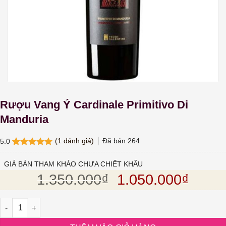
Rượu Vang Ý Cardinale Primitivo Di
Manduria
(
1
đánh giá)
Đã bán
264
5.0
5.0
1
trên 5
dựa trên
GIÁ BÁN THAM KHẢO CHƯA CHIẾT KHẤU
đánh giá
Giá gốc là: 1.35
Giá hi
1.350.000
₫
1.050.000
₫
Rượu Vang Ý Cardinale Primitivo Di Manduria số lượng