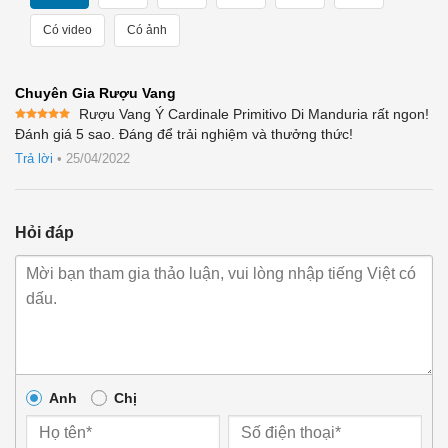
Có video
Có ảnh
Chuyên Gia Rượu Vang
Rượu Vang Ý Cardinale Primitivo Di Manduria rất ngon!
Được xếp
Đánh giá 5 sao. Đáng để trải nghiệm và thưởng thức!
hạng
5
5
sao
Trả lời
•
25/04/2022
Hỏi đáp
Anh
Chị