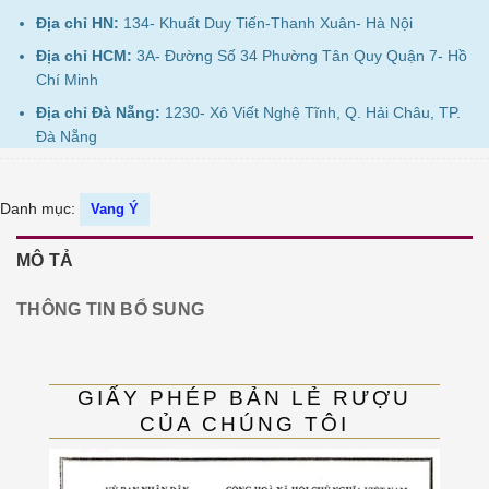
Địa chỉ HN:
134- Khuất Duy Tiến-Thanh Xuân- Hà Nội
Địa chỉ HCM:
3A- Đường Số 34 Phường Tân Quy Quận 7- Hồ
Chí Minh
Địa chỉ Đà Nẵng:
1230- Xô Viết Nghệ Tĩnh, Q. Hải Châu, TP.
Đà Nẵng
Danh mục:
Vang Ý
MÔ TẢ
THÔNG TIN BỔ SUNG
GIẤY PHÉP BẢN LẺ RƯỢU
CỦA CHÚNG TÔI