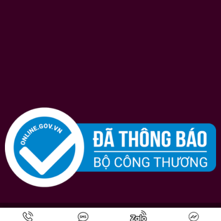
Bản quyền © 2026
Shopruou247.com
chúng tôi luôn nỗ lực hết mình vì sự