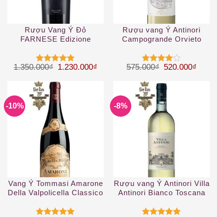
Rượu Vang Ý Đỏ
Rượu vang Ý Antinori
FARNESE Edizione
Campogrande Orvieto
Cinque Autoctoni
Classico DOC
Giá gốc là: 1.350.000₫.
Giá hiện tại là: 1.230.000₫.
Giá gốc là: 57
Giá hi
1.350.000
₫
1.230.000
₫
575.000
₫
520.000
₫
Được xếp
Được
hạng
5
5
xếp hạng
sao
4
5 sao
-10%
-8%
Vang Ý Tommasi Amarone
Rượu vang Ý Antinori Villa
Della Valpolicella Classico
Antinori Bianco Toscana
DOCG
IGT