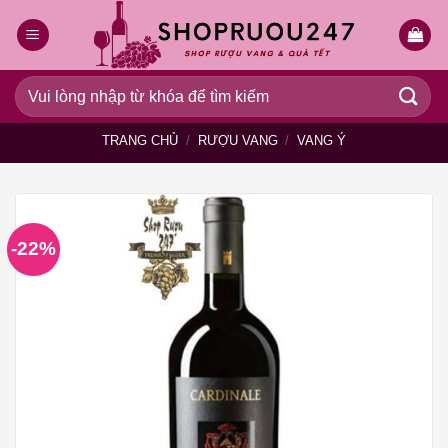
Bỏ
qua
nội
dung
Tìm
kiếm:
TRANG CHỦ
/
RƯỢU VANG
/
VANG Ý
-22%