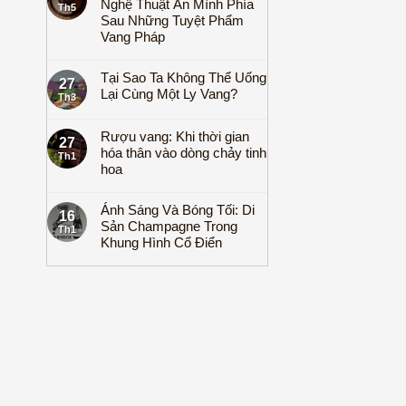
Nghệ Thuật Ẩn Mình Phía
Th5
Sau Những Tuyệt Phẩm
Vang Pháp
Tại Sao Ta Không Thể Uống
27
Lại Cùng Một Ly Vang?
Th3
Rượu vang: Khi thời gian
27
hóa thân vào dòng chảy tinh
Th1
hoa
Ánh Sáng Và Bóng Tối: Di
16
Sản Champagne Trong
Th1
Khung Hình Cổ Điển