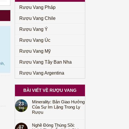
590.000₫.
Rượu Vang Pháp
Rượu Vang Chile
Rượu Vang Ý
Rượu Vang Úc
Rượu Vang Mỹ
Rượu Vang Tây Ban Nha
nh,
Rượu Vang Argentina
BÀI VIẾT VỀ RƯỢU VANG
Minerality: Bản Giao Hưởng
23
Của Sự Im Lặng Trong Ly
Th5
Rượu
Nghề Đóng Thùng Sồi:
07