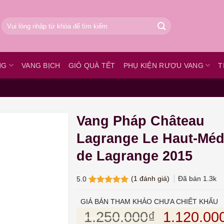
Tìm
kiếm:
NG
VANG BỊCH
GIỎ QUÀ TẾT
PHỤ KIỆN RƯỢU VANG
T
Vang Pháp Château
Lagrange Le Haut-Mé
de Lagrange 2015
(
1
đánh giá)
Đã bán
1.3k
5.0
5.0
1
trên 5
dựa trên
GIÁ BÁN THAM KHẢO CHƯA CHIẾT KHẤU
đánh giá
Giá gốc l
1.250.000
₫
1.120.00