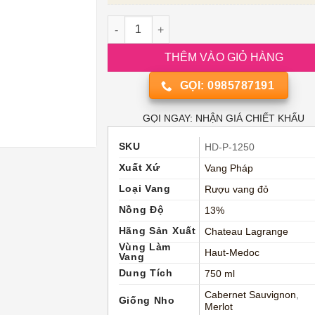
Vang Pháp Château Lagrange Le Haut-Méd
THÊM VÀO GIỎ HÀNG
GỌI: 0985787191
GỌI NGAY: NHẬN GIÁ CHIẾT KHẤU
SKU
HD-P-1250
Xuất Xứ
Vang Pháp
Loại Vang
Rượu vang đỏ
Nồng Độ
13%
Hãng Sản Xuất
Chateau Lagrange
Vùng Làm
Haut-Medoc
Vang
Dung Tích
750 ml
Cabernet Sauvignon
,
Giống Nho
Merlot