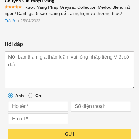
Chuyên Gia Rượu Vang
Rượu Vang Pháp Greysac Collection Medoc Blend rất
Được xếp
ngon! Đánh giá 5 sao. Đáng để trải nghiệm và thưởng thức!
hạng
5
5
sao
Trả lời
•
25/04/2022
Hỏi đáp
Anh
Chị
GỬI