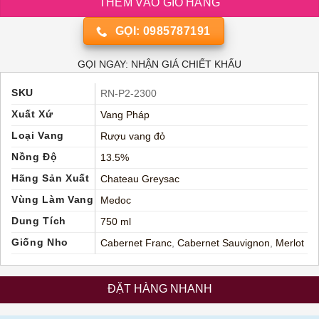
THÊM VÀO GIỎ HÀNG
GỌI: 0985787191
GỌI NGAY: NHẬN GIÁ CHIẾT KHẤU
SKU
RN-P2-2300
Xuất Xứ
Vang Pháp
Loại Vang
Rượu vang đỏ
Nồng Độ
13.5%
Hãng Sản Xuất
Chateau Greysac
Vùng Làm Vang
Medoc
Dung Tích
750 ml
Giống Nho
Cabernet Franc
,
Cabernet Sauvignon
,
Merlot
ĐẶT HÀNG NHANH