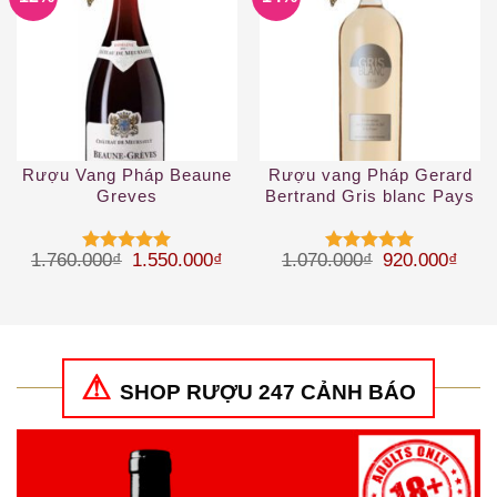
Rượu Vang Pháp Beaune
Rượu vang Pháp Gerard
Greves
Bertrand Gris blanc Pays
d’Oc IGP Rosé 1.5 L
Giá gốc là: 1.760.000₫.
Giá hiện tại là: 1.550.000₫.
Giá gốc là: 1
Giá h
1.760.000
₫
1.550.000
₫
1.070.000
₫
920.000
₫
Được xếp
Được xếp
hạng
5
5
hạng
5
5
sao
sao
SHOP RƯỢU 247 CẢNH BÁO