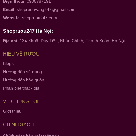
Điện thoại
: 0985787191
Email
:
shopruouvang247@gmail.com
Website
:
shopruou247.com
Shopruou247 Hà Nội:
Địa chỉ
: 134 Khuất Duy Tiến, Nhân Chính, Thanh Xuân, Hà Nội
HIỂU VỀ RƯỢU
Blogs
Hướng dẫn sử dụng
Hướng dẫn bảo quản
Phân biệt thật - giả
VỀ CHÚNG TÔI
Giới thiệu
CHÍNH SÁCH
Chính sách bảo mật thông tin