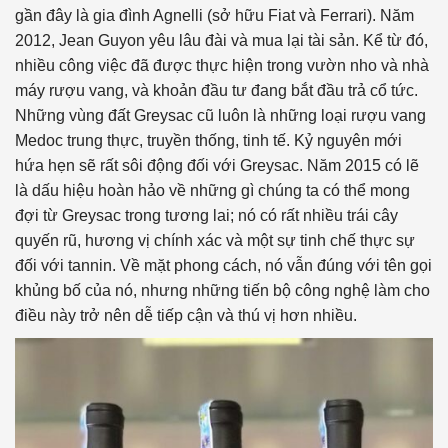
gần đây là gia đình Agnelli (sở hữu Fiat và Ferrari). Năm
2012, Jean Guyon yêu lâu đài và mua lại tài sản. Kể từ đó,
nhiều công việc đã được thực hiện trong vườn nho và nhà
máy rượu vang, và khoản đầu tư đang bắt đầu trả cổ tức.
Những vùng đất Greysac cũ luôn là những loại rượu vang
Medoc trung thực, truyền thống, tinh tế. Kỷ nguyên mới
hứa hẹn sẽ rất sôi động đối với Greysac. Năm 2015 có lẽ
là dấu hiệu hoàn hảo về những gì chúng ta có thể mong
đợi từ Greysac trong tương lai; nó có rất nhiều trái cây
quyến rũ, hương vị chính xác và một sự tinh chế thực sự
đối với tannin. Về mặt phong cách, nó vẫn đúng với tên gọi
khủng bố của nó, nhưng những tiến bộ công nghệ làm cho
điều này trở nên dễ tiếp cận và thú vị hơn nhiều.