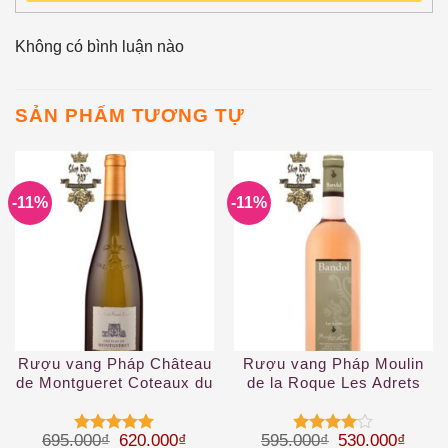
Không có bình luận nào
SẢN PHẨM TƯƠNG TỰ
-11%
-11%
Rượu vang Pháp Château
Rượu vang Pháp Moulin
de Montgueret Coteaux du
de la Roque Les Adrets
Layon
Rose Bandol
Giá gốc là: 695.000₫.
Giá hiện tại là: 620.000₫.
Giá gốc là: 59
Giá hi
695.000
₫
620.000
₫
595.000
₫
530.000
₫
Được xếp
Được