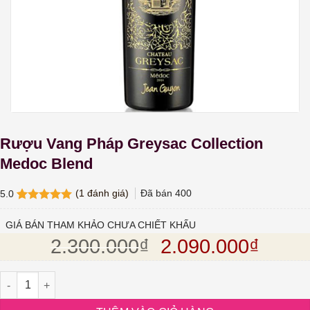
Rượu Vang Pháp Greysac Collection
Medoc Blend
(
1
đánh giá)
Đã bán
400
5.0
5.0
1
trên 5
dựa trên
GIÁ BÁN THAM KHẢO CHƯA CHIẾT KHẤU
đánh giá
Giá gốc là: 2.30
Giá hi
2.300.000
₫
2.090.000
₫
Rượu Vang Pháp Greysac Collection Medoc Blend số lượng