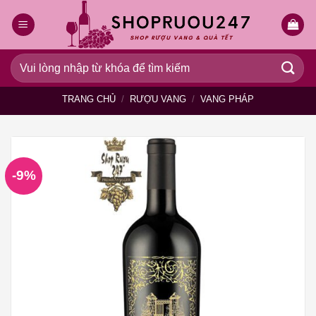
Bỏ
qua
nội
dung
Tìm
kiếm:
TRANG CHỦ
/
RƯỢU VANG
/
VANG PHÁP
-9%