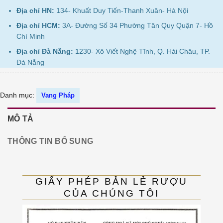
Địa chỉ HN:
134- Khuất Duy Tiến-Thanh Xuân- Hà Nội
Địa chỉ HCM:
3A- Đường Số 34 Phường Tân Quy Quận 7- Hồ
Chí Minh
Địa chỉ Đà Nẵng:
1230- Xô Viết Nghệ Tĩnh, Q. Hải Châu, TP.
Đà Nẵng
Danh mục:
Vang Pháp
MÔ TẢ
THÔNG TIN BỔ SUNG
GIẤY PHÉP BẢN LẺ RƯỢU
CỦA CHÚNG TÔI