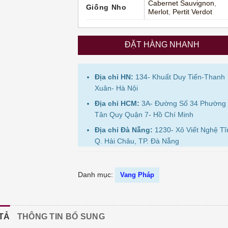
Cabernet Sauvignon
,
Giống Nho
Merlot
,
Pertit Verdot
ĐẶT HÀNG NHANH
Địa chỉ HN:
134- Khuất Duy Tiến-Thanh
Xuân- Hà Nội
Địa chỉ HCM:
3A- Đường Số 34 Phường
Tân Quy Quận 7- Hồ Chí Minh
Địa chỉ Đà Nẵng:
1230- Xô Viết Nghệ Tĩ
Q. Hải Châu, TP. Đà Nẵng
Danh mục:
Vang Pháp
TẢ
THÔNG TIN BỔ SUNG