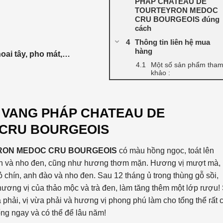
PHÁP CHATEAU DE
TOURTEYRON MEDOC
CRU BOURGEOIS đúng
cách
Thông tin liên hệ mua
hàng
oai tây, pho mát,…
Một số sản phẩm tha
khảo :
a
VANG PHÁP
CHATEAU DE
CRU BOURGEOIS
RON MEDOC CRU BOURGEOIS
có màu hồng ngọc, toát lên
en và nho đen, cũng như hương thơm mặn. Hương vị mượt mà,
chín, anh đào và nho đen. Sau 12 tháng ủ trong thùng gỗ sồi,
hương vị của thảo mộc và trà đen, làm tăng thêm một lớp rượu!
phải, vị vừa phải và hương vị phong phú làm cho tổng thể rất 
ống ngay và có thể để lâu năm!