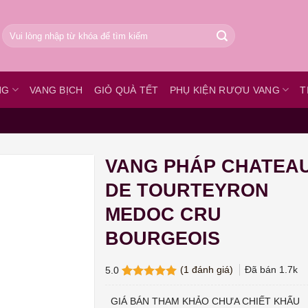
Tìm
kiếm:
NG
VANG BỊCH
GIỎ QUÀ TẾT
PHỤ KIỆN RƯỢU VANG
T
VANG PHÁP CHATEA
DE TOURTEYRON
MEDOC CRU
BOURGEOIS
(
1
đánh giá)
Đã bán
1.7k
5.0
5.0
1
trên 5
dựa trên
GIÁ BÁN THAM KHẢO CHƯA CHIẾT KHẤU