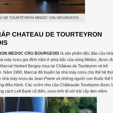
AU DE TOURTEYRON MEDOC CRU BOURGEOIS
HÁP
CHATEAU DE TOURTEYRON
IS
RON MEDOC CRU BOURGEOIS
là sản phẩm độc đáo của nhà
nhà máy rượu gia đình nằm ở phía bắc của vùng Médoc, được đ
arcial Herbert Bergey mua lại Château de Tourteyron và trở
. Năm 1980, Marcial đã truyền lại nhà máy rượu cho thế hệ th
nay nhà máy rượu do Jean-Pierre và những người con thuộc thế 
 cùng điều hành. Các vườn nho của Châteaude Tourteyron được 
cách Left Bank cổ điển, rượu tinh tế với trái cây đen mềm.