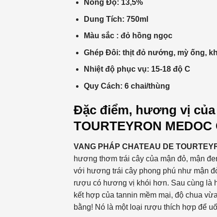
Nồng Độ: 13,5%
Dung Tích: 750ml
Màu sắc : đỏ hồng ngọc
Ghép Đôi: thịt đỏ nướng, mỳ ống, kh
Nhiệt độ phục vụ: 15-18 độ C
Quy Cách: 6 chai/thùng
Đặc điểm, hương vị củ
TOURTEYRON MEDOC 
VANG PHÁP
CHATEAU DE TOURTEY
hương thơm trái cây của mận đỏ, mận đ
với hương trái cây phong phú như mận đỏ 
rượu có hương vị khói hơn. Sau cùng là 
kết hợp của tannin mềm mại, độ chua vừa 
bằng! Nó là một loại rượu thích hợp để u