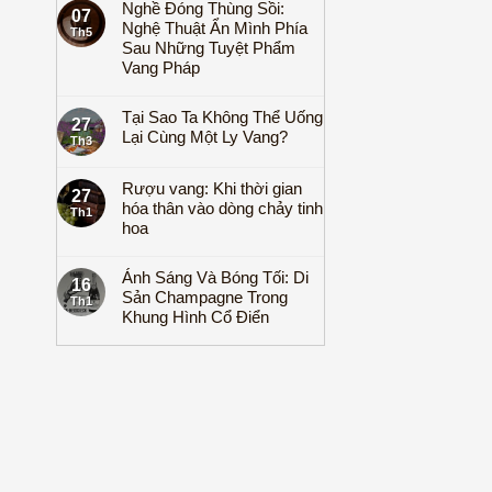
Nghề Đóng Thùng Sồi:
07
Nghệ Thuật Ẩn Mình Phía
Th5
Sau Những Tuyệt Phẩm
Vang Pháp
Tại Sao Ta Không Thể Uống
27
Lại Cùng Một Ly Vang?
Th3
Rượu vang: Khi thời gian
27
hóa thân vào dòng chảy tinh
Th1
hoa
Ánh Sáng Và Bóng Tối: Di
16
Sản Champagne Trong
Th1
Khung Hình Cổ Điển