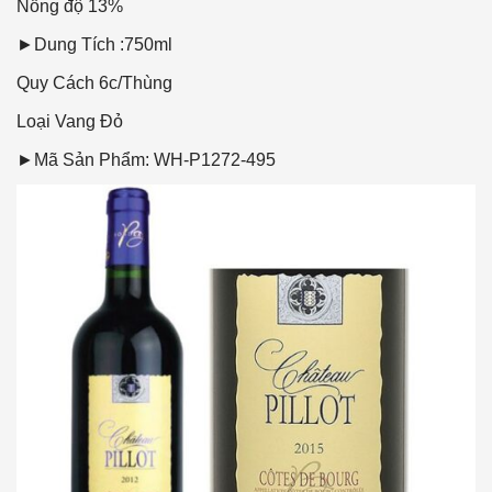
Nồng độ
13%
►Dung Tích :750ml
Quy Cách
6c/Thùng
Loại Vang
Đỏ
►Mã Sản Phẩm: WH-P1272-495