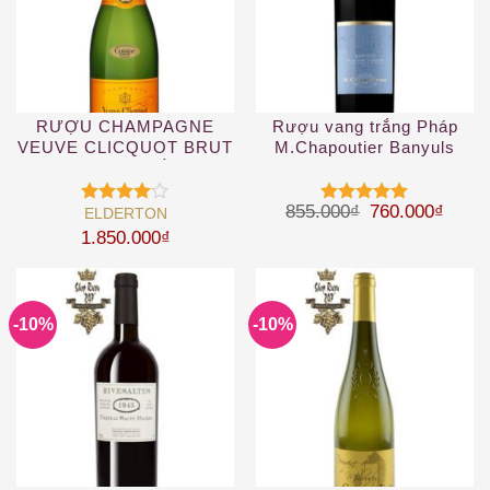
RƯỢU CHAMPAGNE
Rượu vang trắng Pháp
VEUVE CLICQUOT BRUT
M.Chapoutier Banyuls
YELLOW – VÀNG
Giá gốc là: 85
Giá hi
855.000
₫
760.000
₫
ELDERTON
Được
Được xếp
xếp hạng
hạng
5
5
1.850.000
₫
4
5 sao
sao
-10%
-10%