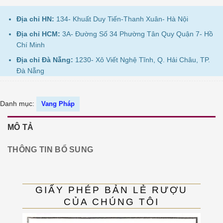
Địa chỉ HN:
134- Khuất Duy Tiến-Thanh Xuân- Hà Nội
Địa chỉ HCM:
3A- Đường Số 34 Phường Tân Quy Quận 7- Hồ
Chí Minh
Địa chỉ Đà Nẵng:
1230- Xô Viết Nghệ Tĩnh, Q. Hải Châu, TP.
Đà Nẵng
Danh mục:
Vang Pháp
MÔ TẢ
THÔNG TIN BỔ SUNG
GIẤY PHÉP BẢN LẺ RƯỢU
CỦA CHÚNG TÔI