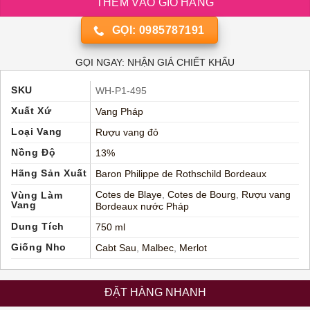
THÊM VÀO GIỎ HÀNG
GỌI: 0985787191
GỌI NGAY: NHẬN GIÁ CHIẾT KHẤU
SKU
WH-P1-495
Xuất Xứ
Vang Pháp
Loại Vang
Rượu vang đỏ
Nồng Độ
13%
Hãng Sản Xuất
Baron Philippe de Rothschild Bordeaux
Cotes de Blaye
,
Cotes de Bourg
,
Rượu vang
Vùng Làm
Vang
Bordeaux nước Pháp
Dung Tích
750 ml
Giống Nho
Cabt Sau
,
Malbec
,
Merlot
ĐẶT HÀNG NHANH