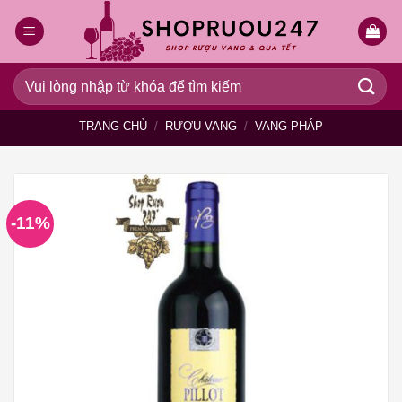
Bỏ
qua
nội
dung
Tìm
kiếm:
TRANG CHỦ
/
RƯỢU VANG
/
VANG PHÁP
-11%