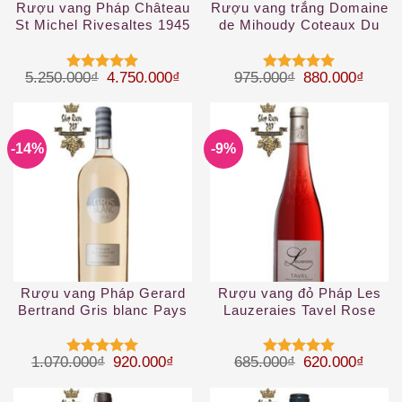
Rượu vang Pháp Château
Rượu vang trắng Domaine
St Michel Rivesaltes 1945
de Mihoudy Coteaux Du
Layon 2019
Giá gốc là: 5.250.000₫.
Giá hiện tại là: 4.750.000₫.
Giá gốc là: 97
Giá hi
5.250.000
₫
4.750.000
₫
975.000
₫
880.000
₫
Được xếp
Được xếp
hạng
5
5
hạng
5
5
sao
sao
-14%
-9%
Rượu vang Pháp Gerard
Rượu vang đỏ Pháp Les
Bertrand Gris blanc Pays
Lauzeraies Tavel Rose
d’Oc IGP Rosé 1.5 L
2019
Giá gốc là: 1.070.000₫.
Giá hiện tại là: 920.000₫.
Giá gốc là: 68
Giá hi
1.070.000
₫
920.000
₫
685.000
₫
620.000
₫
Được xếp
Được xếp
hạng
5
5
hạng
5
5
sao
sao