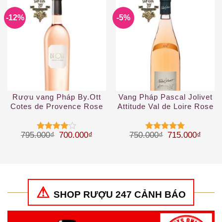
-12%
-5%
Rượu vang Pháp By.Ott
Vang Pháp Pascal Jolivet
Cotes de Provence Rose
Attitude Val de Loire Rose
2019
IGP
Giá gốc là: 795.000₫.
Giá hiện tại là: 700.000₫.
Giá gốc là: 75
Giá hi
795.000
₫
700.000
₫
750.000
₫
715.000
₫
Được
Được xếp
xếp hạng
hạng
5
5
4
5 sao
sao
SHOP RƯỢU 247 CẢNH BÁO