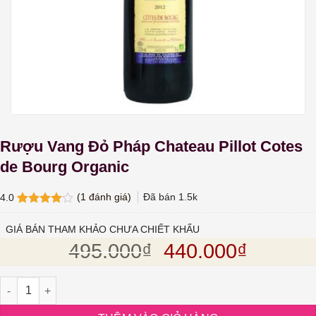
Rượu Vang Đỏ Pháp Chateau Pillot Cotes
de Bourg Organic
(
1
đánh giá)
Đã bán
1.5k
4.0
4.0
1
trên
5 dựa
GIÁ BÁN THAM KHẢO CHƯA CHIẾT KHẤU
trên
đánh
Giá gốc là: 495.
Giá hiện
495.000
₫
440.000
₫
giá
Rượu Vang Đỏ Pháp Chateau Pillot Cotes de Bourg Organic số l