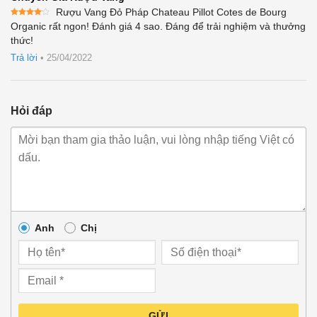
Rượu Vang Đỏ Pháp Chateau Pillot Cotes de Bourg
Được
Organic rất ngon! Đánh giá 4 sao. Đáng để trải nghiệm và thưởng
xếp
thức!
hạng
4
5 sao
Trả lời
•
25/04/2022
Hỏi đáp
Anh
Chị
GỬI