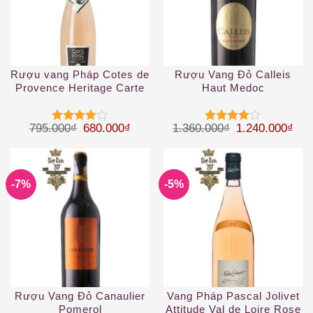
Rượu vang Pháp Cotes de
Rượu Vang Đỏ Calleis
Provence Heritage Carte
Haut Medoc
Noire 2019
Giá gốc là: 795.000₫.
Giá hiện tại là: 680.000₫.
Giá gốc là: 1.
Giá 
795.000
₫
680.000
₫
1.360.000
₫
1.240.000
₫
Được
Được
xếp hạng
xếp hạng
4
5 sao
4
5 sao
-7%
-5%
Rượu Vang Đỏ Canaulier
Vang Pháp Pascal Jolivet
Pomerol
Attitude Val de Loire Rose