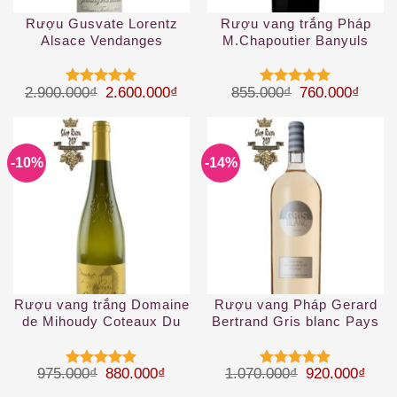
Rượu Gusvate Lorentz
Rượu vang trắng Pháp
Alsace Vendanges
M.Chapoutier Banyuls
Tardives
Giá gốc là: 2.900.000₫.
Giá hiện tại là: 2.600.000₫.
Giá gốc là: 85
Giá hi
2.900.000
₫
2.600.000
₫
855.000
₫
760.000
₫
Được xếp
Được xếp
hạng
5
5
hạng
5
5
sao
sao
-10%
-14%
Rượu vang trắng Domaine
Rượu vang Pháp Gerard
de Mihoudy Coteaux Du
Bertrand Gris blanc Pays
Layon 2019
d’Oc IGP Rosé 1.5 L
Giá gốc là: 975.000₫.
Giá hiện tại là: 880.000₫.
Giá gốc là: 1
Giá h
975.000
₫
880.000
₫
1.070.000
₫
920.000
₫
Được xếp
Được xếp
hạng
5
5
hạng
5
5