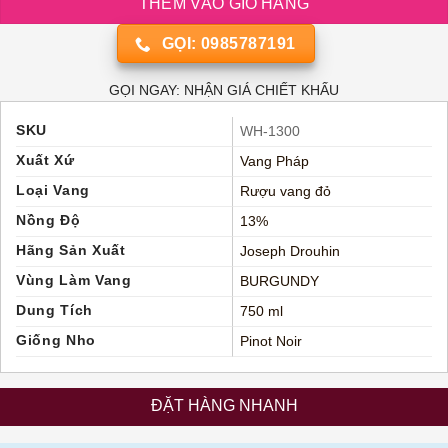
THÊM VÀO GIỎ HÀNG
GỌI: 0985787191
GỌI NGAY: NHẬN GIÁ CHIẾT KHẤU
SKU
WH-1300
Xuất Xứ
Vang Pháp
Loại Vang
Rượu vang đỏ
Nồng Độ
13%
Hãng Sản Xuất
Joseph Drouhin
Vùng Làm Vang
BURGUNDY
Dung Tích
750 ml
Giống Nho
Pinot Noir
ĐẶT HÀNG NHANH