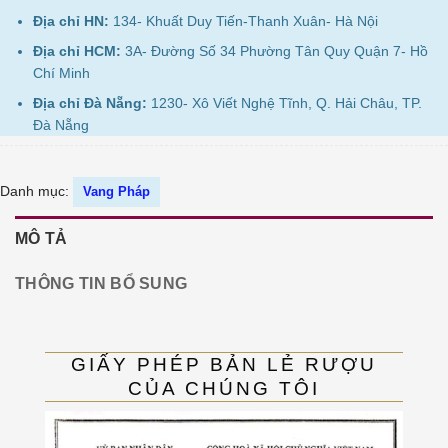
Địa chỉ HN:
134- Khuất Duy Tiến-Thanh Xuân- Hà Nội
Địa chỉ HCM:
3A- Đường Số 34 Phường Tân Quy Quận 7- Hồ
Chí Minh
Địa chỉ Đà Nẵng:
1230- Xô Viết Nghệ Tĩnh, Q. Hải Châu, TP.
Đà Nẵng
Danh mục:
Vang Pháp
MÔ TẢ
THÔNG TIN BỔ SUNG
GIẤY PHÉP BẢN LẺ RƯỢU
CỦA CHÚNG TÔI