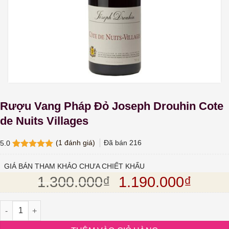
Rượu Vang Pháp Đỏ Joseph Drouhin Cote
de Nuits Villages
(
1
đánh giá)
Đã bán
216
5.0
5.0
1
trên 5
dựa trên
GIÁ BÁN THAM KHẢO CHƯA CHIẾT KHẤU
đánh giá
Giá gốc là: 1.30
Giá hi
1.300.000
₫
1.190.000
₫
Rượu Vang Pháp Đỏ Joseph Drouhin Cote de Nuits Villages số l