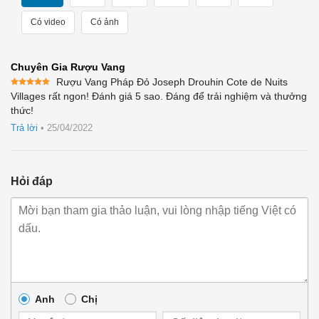
Có video
Có ảnh
Chuyên Gia Rượu Vang
Rượu Vang Pháp Đỏ Joseph Drouhin Cote de Nuits
Được xếp
Villages rất ngon! Đánh giá 5 sao. Đáng để trải nghiệm và thưởng
hạng
5
5
thức!
sao
Trả lời
•
25/04/2022
Hỏi đáp
Anh
Chị