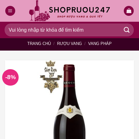
Bỏ
qua
nội
dung
Tìm
kiếm:
TRANG CHỦ
/
RƯỢU VANG
/
VANG PHÁP
-8%