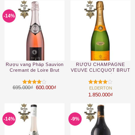
sao
sao
-14%
Rượu vang Pháp Sauvion
RƯỢU CHAMPAGNE
Cremant de Loire Brut
VEUVE CLICQUOT BRUT
rose
YELLOW – VÀNG
Giá gốc là: 695.000₫.
Giá hiện tại là: 600.000₫.
695.000
₫
600.000
₫
ELDERTON
Được
Được
xếp hạng
xếp hạng
1.850.000
₫
4
5 sao
4
5 sao
-14%
-9%